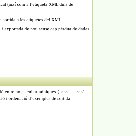
sical (així com a l’etiqueta XML dins de
e sortida a les etiquetes del XML
L i exportada de nou sense cap pèrdua de dades
unió entre notes enharmòniques
{ dos' - reb'
cció i ordenació d’exemples de sortida