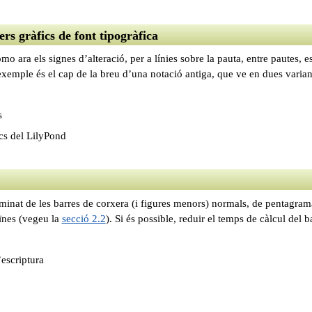
ers gràfics de font tipogràfica
mo ara els signes d’alteració, per a línies sobre la pauta, entre pautes, 
xemple és el cap de la breu d’una notació antiga, que ve en dues variants
s
cs del LilyPond
minat de les barres de corxera (i figures menors) normals, de pentagrama
eïnes (vegeu la
secció 2.2
). Si és possible, reduir el temps de càlcul del ba
escriptura