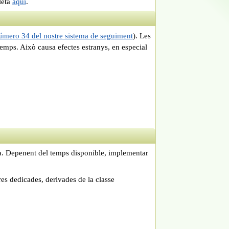
leta
aquí
.
úmero 34 del nostre sistema de seguiment
). Les
emps. Això causa efectes estranys, en especial
a. Depenent del temps disponible, implementar
es dedicades, derivades de la classe