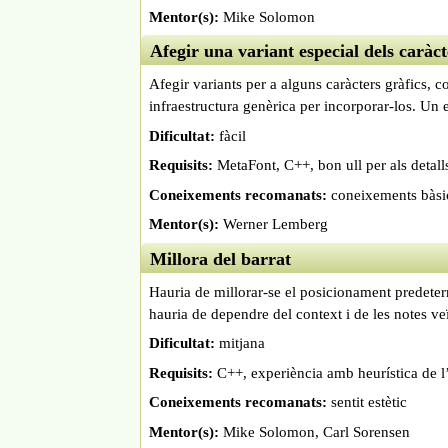
Mentor(s):
Mike Solomon
Afegir una variant especial dels caràct
Afegir variants per a alguns caràcters gràfics, co
infraestructura genèrica per incorporar-los. Un e
Dificultat:
fàcil
Requisits:
MetaFont, C++, bon ull per als detall
Coneixements recomanats:
coneixements bàsi
Mentor(s):
Werner Lemberg
Millora del barrat
Hauria de millorar-se el posicionament predeter
hauria de dependre del context i de les notes v
Dificultat:
mitjana
Requisits:
C++, experiència amb heurística de l’
Coneixements recomanats:
sentit estètic
Mentor(s):
Mike Solomon, Carl Sorensen