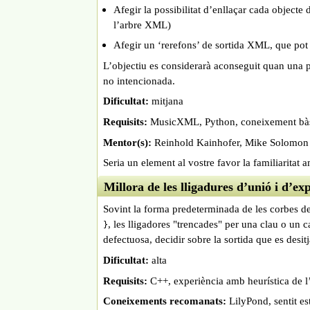
Afegir la possibilitat d’enllaçar cada objecte
l’arbre XML)
Afegir un ‘rerefons’ de sortida XML, que pot 
L’objectiu es considerarà aconseguit quan una 
no intencionada.
Dificultat:
mitjana
Requisits:
MusicXML, Python, coneixement bàs
Mentor(s):
Reinhold Kainhofer, Mike Solomon
Seria un element al vostre favor la familiaritat 
Millora de les lligadures d’unió i d’ex
Sovint la forma predeterminada de les corbes de
, les lligadores "trencades" per una clau o un 
}
defectuosa, decidir sobre la sortida que es desitj
Dificultat:
alta
Requisits:
C++, experiència amb heurística de l’
Coneixements recomanats:
LilyPond, sentit est