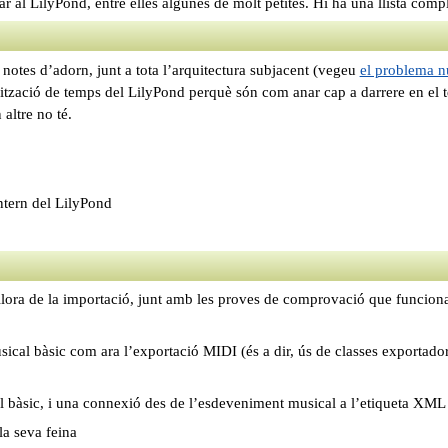
r al LilyPond, entre elles algunes de molt petites. Hi ha una llista comp
notes d’adorn, junt a tota l’arquitectura subjacent (vegeu
el problema n
tzació de temps del LilyPond perquè són com anar cap a darrere en el t
altre no té.
ntern del LilyPond
lora de la importació, junt amb les proves de comprovació que funcion
ical bàsic com ara l’exportació MIDI (és a dir, ús de classes exportador
l bàsic, i una connexió des de l’esdeveniment musical a l’etiqueta XML
la seva feina