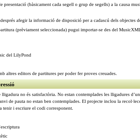
 de presentació (bàsicament cada segell o grup de segells) a la causa mu
després afegir la informació de disposició per a cadascú dels objectes d
partitura (prèviament seleccionada) pugui importar-se des del MusicXM
ic del LilyPond
amb altres editors de partitures per poder fer proves creuades.
pressió
 lligadura no és satisfactòria. No estan contemplades les lligadures d’
canvi de pauta no estan ben contemplades. El projecte inclou la recol·le
a tenir i escriure el codi corresponent.
escriptura
ètic