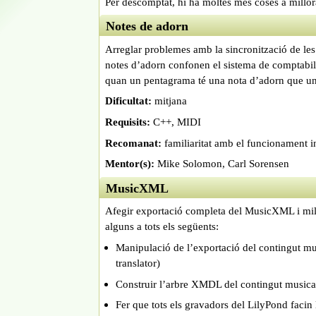
Per descomptat, hi ha moltes més coses a millora
Notes de adorn
Arreglar problemes amb la sincronització de les 
notes d’adorn confonen el sistema de comptabili
quan un pentagrama té una nota d’adorn que un 
Dificultat:
mitjana
Requisits:
C++, MIDI
Recomanat:
familiaritat amb el funcionament i
Mentor(s):
Mike Solomon, Carl Sorensen
MusicXML
Afegir exportació completa del MusicXML i mil
alguns a tots els següents:
Manipulació de l’exportació del contingut mus
translator)
Construir l’arbre XMDL del contingut musica
Fer que tots els gravadors del LilyPond facin 