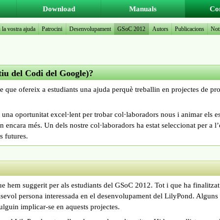
Download
Manuals
Co
 la vostra ajuda
Patrocini
Desenvolupament
GSoC 2012
Autors
Publicacions
Not
iu del Codi del Google)?
 que ofereix a estudiants una ajuda perquè treballin en projectes de pr
una oportunitat excel·lent per trobar col·laboradors nous i animar els es
encara més. Un dels nostre col·laboradors ha estat seleccionat per a l
s futures.
ue hem suggerit per als estudiants del GSoC 2012. Tot i que ha finalitzat
alsevol persona interessada en el desenvolupament del LilyPond. Algu
ulguin implicar-se en aquests projectes.