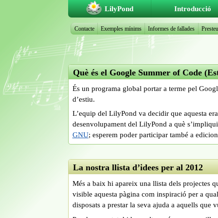
LilyPond
Introducció
Contacte
Exemples mínims
Informes de fallades
Presteu
Què és el Google Summer of Code (Est
És un programa global portar a terme pel Google
d’estiu.
L’equip del LilyPond va decidir que aquesta era 
desenvolupament del LilyPond a què s’impliquin 
GNU
; esperem poder participar també a edicion
La nostra llista d’idees per al 2012
Més a baix hi apareix una llista dels projectes q
visible aquesta pàgina com inspiració per a qu
disposats a prestar la seva ajuda a aquells que v