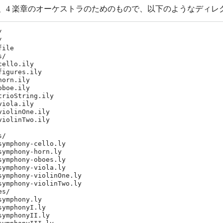
、4 楽章のオーケストラのためのもので、以下のようなディレ




ile

/

cello.ily

figures.ily

horn.ily

oboe.ily

trioString.ily

viola.ily

violinOne.ily

violinTwo.ily

/

symphony-cello.ly

symphony-horn.ly

symphony-oboes.ly

symphony-viola.ly

symphony-violinOne.ly

symphony-violinTwo.ly

s/

symphony.ly

symphonyI.ly

symphonyII.ly
