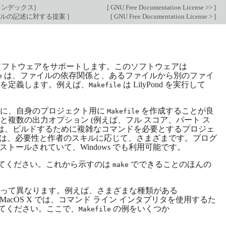
インデックス
]
[
GNU Free Documentation License >>
]
力ファイルの記述に対する提案
]
[
GNU Free Documentation License >
]
フトウェアをサポートします。このソフトウェアは
は、ファイルの依存関係と、あるファイルから別のファイ
e
ドを定義します。例えば、
は LilyPond を実行して
Makefile
めに、自身のプロジェクト用に
を作成することが良
Makefile
複数の出力オプション (例えば、フル スコア、パート ス
いは、ビルドするために複雑なコマンドを必要とするプロジェ
は、必要性と作者のスキルに応じて、さまざまです。プログ
 にインストールされていて、Windows でも利用可能です。
てください。これから示すのは
でできることのほんの
make
って異なります。例えば、さまざまな種類がある
acOS X では、コマンド ライン インタプリタを使用するた
てください。ここで、
の例をいくつか
Makefile