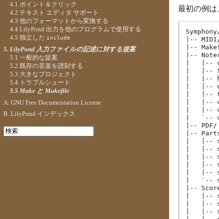
4.1 ポイント＆クリック
最初の例は
4.2 テキスト エディタ サポート
4.3 他のフォーマットから変換する
4.4 LilyPond 出力を他のプログラムで使用する
Symphony/
4.5 独立した
include
|-- MIDI/
|-- Makef
5. LilyPond 入力ファイルの記述に対する提案
|-- Notes
5.1 一般的な提案
|   |-- 
5.2 既存の音楽を譜刻する
|   |-- 
5.3 大きなプロジェクト
|   |-- 
5.4 トラブルシュート
|   |-- 
5.5 Make と Makefile
|   |-- 
|   |-- 
A. GNU Free Documentation License
|   |-- 
B. LilyPond インデックス
|   `-- 
|-- PDF/

|-- Parts
|   |-- 
|   |-- 
|   |-- 
|   |-- 
|   |-- 
|   `-- 
|-- Score
|   |-- 
|   |-- 
|   |-- 