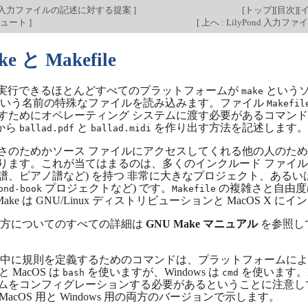
Pond 入力ファイルの記述に対する提案
]
[
トップ
][
目次
][
シュート
]
[
上へ : LilyPond 入
ke と Makefile
nd を実行できるほとんどすべてのプラットフォームが
というソ
make
いう名前の特殊なファイルを読み込みます。ファイル
Makefil
すためにオペレーティング システムに渡す必要があるコマン
から
と
を作り出す方法を記述します。
ballad.pdf
ballad.midi
さのためかソース ファイルにアクセスしてくれる他の人のた
ります。これが当てはまるのは、多くのインクルード ファイルと
譜、ピアノ譜など) を持つ 非常に大きなプロジェクト、ある
プロジェクトなど) です。
の複雑さと自由度
ond-book
Makefile
Make は GNU/Linux ディストリビューションと MacOS X
方についてのすべての詳細は
GNU Make マニュアル
を参照し
中に規則を定義するためのコマンドは、プラットフォームによ
 と MacOS は
を使いますが、Windows は
を使います。M
bash
cmd
ムをコンフィグレーションする必要があるということに注意し
ux/MacOS 用と Windows 用の両方のバージョンで示します。