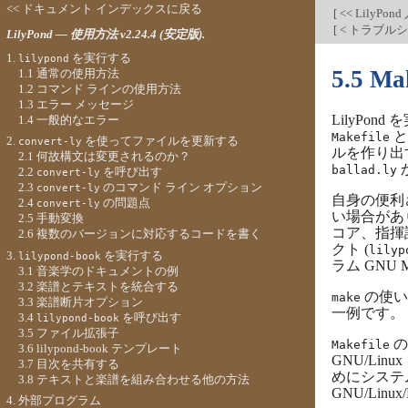
<< ドキュメント インデックスに戻る
[
<< Lily
[
< トラブル
LilyPond — 使用方法 v2.24.4 (安定版).
1.
を実行する
lilypond
5.5 Ma
1.1 通常の使用方法
1.2 コマンド ラインの使用方法
1.3 エラー メッセージ
LilyPo
1.4 一般的なエラー
と
Makefile
2.
を使ってファイルを更新する
convert-ly
ルを作り出
2.1 何故構文は変更されるのか？
ballad.ly
2.2
を呼び出す
convert-ly
2.3
のコマンド ライン オプション
convert-ly
自身の便利
2.4
の問題点
convert-ly
い場合があ
2.5 手動変換
コア、指揮
2.6 複数のバージョンに対応するコードを書く
クト (
lilyp
3.
を実行する
lilypond-book
ラム GNU 
3.1 音楽学のドキュメントの例
3.2 楽譜とテキストを統合する
の使い
make
3.3 楽譜断片オプション
一例です。
3.4
を呼び出す
lilypond-book
3.5 ファイル拡張子
の
Makefile
3.6 lilypond-book テンプレート
GNU/Linux
3.7 目次を共有する
めにシステ
3.8 テキストと楽譜を組み合わせる他の方法
GNU/Lin
4. 外部プログラム