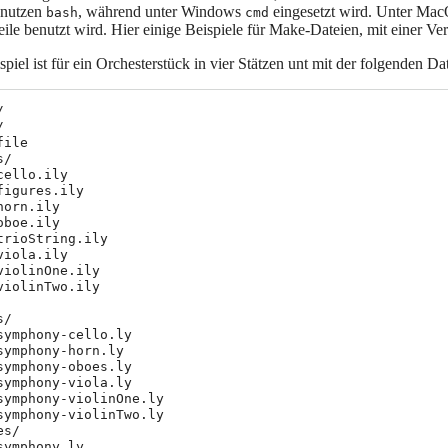
nutzen
, während unter Windows
eingesetzt wird. Unter Mac
bash
cmd
e benutzt wird. Hier einige Beispiele für Make-Dateien, mit einer 
spiel ist für ein Orchesterstück in vier Stätzen unt mit der folgenden Dat




ile

/

cello.ily

figures.ily

horn.ily

oboe.ily

trioString.ily

viola.ily

violinOne.ily

violinTwo.ily

/

symphony-cello.ly

symphony-horn.ly

symphony-oboes.ly

symphony-viola.ly

symphony-violinOne.ly

symphony-violinTwo.ly

s/

symphony.ly
