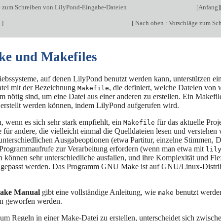
 zum Schreiben von LilyPond-Eingabe-Dateien
[
Anfang
]
e
]
[
Nach oben : Vorschläge zum Sc
ke und Makefiles
triebssysteme, auf denen LilyPond benutzt werden kann, unterstützen
tei mit der Bezeichnung
, die definiert, welche Dateien vo
Makefile
m nötig sind, um eine Datei aus einer anderen zu erstellen. Ein Makefil
 erstellt werden können, indem LilyPond aufgerufen wird.
n, wenn es sich sehr stark empfiehlt, ein
für das aktuelle Proj
Makefile
e für andere, die vielleicht einmal die Quelldateien lesen und verstehe
nterschiedlichen Ausgabeoptionen (etwa Partitur, einzelne Stimmen, Dir
 Programmaufrufe zur Verarbeitung erfordern (wenn man etwa mit
lil
 können sehr unterschiedliche ausfallen, und ihre Komplexität und Fle
ngepasst werden. Das Programm GNU Make ist auf GNU/Linux-Distribut
ke Manual
gibt eine vollständige Anleitung, wie
benutzt werden 
make
n geworfen werden.
 um Regeln in einer Make-Datei zu erstellen, unterscheidet sich zwis