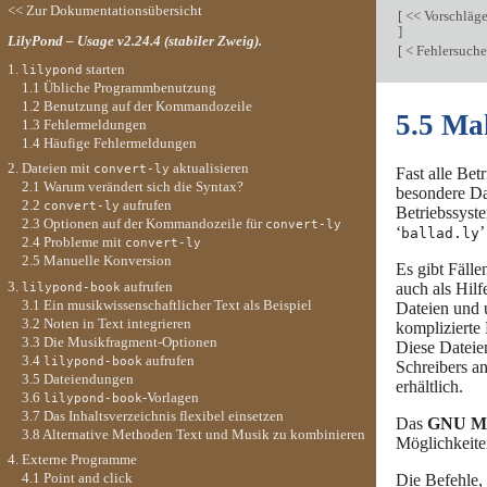
<< Zur Dokumentationsübersicht
[
<< Vorschläge
]
LilyPond – Usage v2.24.4 (stabiler Zweig).
[
< Fehlersuch
1.
starten
lilypond
1.1 Übliche Programmbenutzung
1.2 Benutzung auf der Kommandozeile
5.5 Ma
1.3 Fehlermeldungen
1.4 Häufige Fehlermeldungen
2. Dateien mit
aktualisieren
convert-ly
Fast alle Be
2.1 Warum verändert sich die Syntax?
besondere Da
2.2
aufrufen
convert-ly
Betriebssyste
2.3 Optionen auf der Kommandozeile für
convert-ly
‘
’
ballad.ly
2.4 Probleme mit
convert-ly
2.5 Manuelle Konversion
Es gibt Fälle
3.
aufrufen
auch als Hilf
lilypond-book
3.1 Ein musikwissenschaftlicher Text als Beispiel
Dateien und u
3.2 Noten in Text integrieren
komplizierte
3.3 Die Musikfragment-Optionen
Diese Dateien
3.4
aufrufen
lilypond-book
Schreibers a
3.5 Dateiendungen
erhältlich.
3.6
-Vorlagen
lilypond-book
3.7 Das Inhaltsverzeichnis flexibel einsetzen
Das
GNU Ma
3.8 Alternative Methoden Text und Musik zu kombinieren
Möglichkeite
4. Externe Programme
4.1 Point and click
Die Befehle,