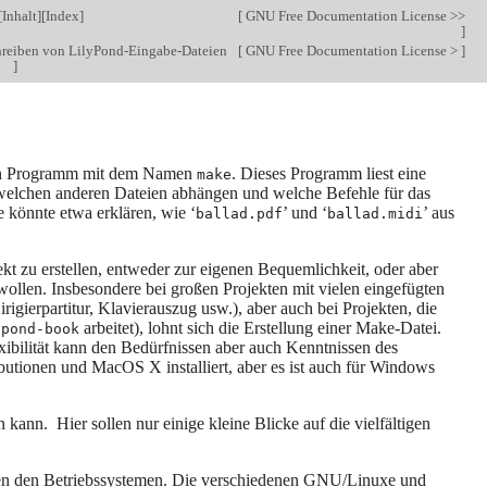
[
Inhalt
][
Index
]
[
GNU Free Documentation License >>
]
hreiben von LilyPond-Eingabe-Dateien
[
GNU Free Documentation License >
]
]
 ein Programm mit dem Namen
. Dieses Programm liest eine
make
n welchen anderen Dateien abhängen und welche Befehle für das
e könnte etwa erklären, wie ‘
’ und ‘
’ aus
ballad.pdf
ballad.midi
ekt zu erstellen, entweder zur eigenen Bequemlichkeit, oder aber
n wollen. Insbesondere bei großen Projekten mit vielen eingefügten
igierpartitur, Klavierauszug usw.), aber auch bei Projekten, die
arbeitet), lohnt sich die Erstellung einer Make-Datei.
ypond-book
xibilität kann den Bedürfnissen aber auch Kenntnissen des
ionen und MacOS X installiert, aber es ist auch für Windows
kann. Hier sollen nur einige kleine Blicke auf die vielfältigen
chen den Betriebssystemen. Die verschiedenen GNU/Linuxe und