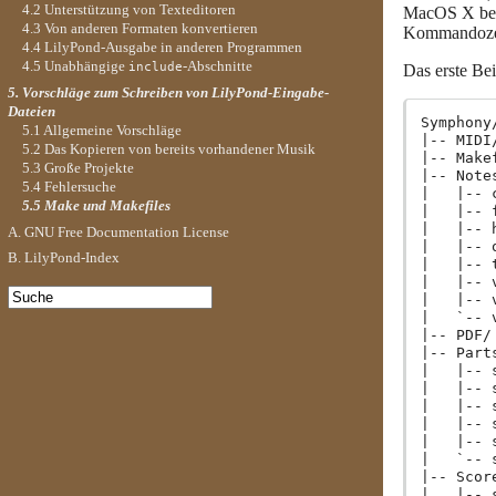
4.2 Unterstützung von Texteditoren
MacOS X be
4.3 Von anderen Formaten konvertieren
Kommandozeil
4.4 LilyPond-Ausgabe in anderen Programmen
4.5 Unabhängige
-Abschnitte
include
Das erste Bei
5. Vorschläge zum Schreiben von LilyPond-Eingabe-
Dateien
Symphony/
5.1 Allgemeine Vorschläge
|-- MIDI/
5.2 Das Kopieren von bereits vorhandener Musik
|-- Makef
5.3 Große Projekte
|-- Notes
5.4 Fehlersuche
|   |-- 
5.5 Make und Makefiles
|   |-- 
|   |-- 
A. GNU Free Documentation License
|   |-- 
B. LilyPond-Index
|   |-- 
|   |-- 
|   |-- 
|   `-- 
|-- PDF/

|-- Parts
|   |-- 
|   |-- 
|   |-- 
|   |-- 
|   |-- 
|   `-- 
|-- Score
|   |-- 