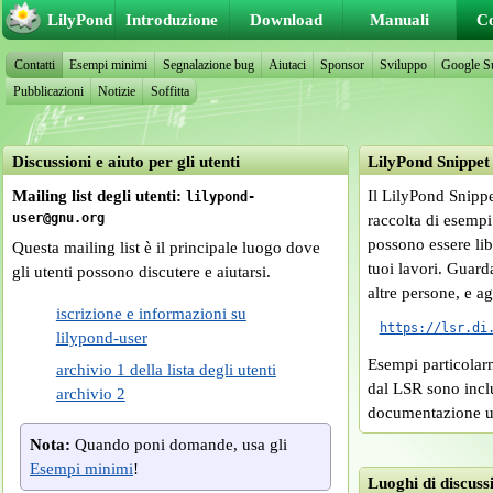
LilyPond
Introduzione
Download
Manuali
C
Contatti
Esempi minimi
Segnalazione bug
Aiutaci
Sponsor
Sviluppo
Google S
Pubblicazioni
Notizie
Soffitta
Discussioni e aiuto per gli utenti
LilyPond Snippet
Mailing list degli utenti:
Il LilyPond Snipp
lilypond-
user@gnu.org
raccolta di esempi
possono essere lib
Questa mailing list è il principale luogo dove
tuoi lavori. Guard
gli utenti possono discutere e aiutarsi.
altre persone, e a
iscrizione e informazioni su
https://lsr.di
lilypond-user
Esempi particolarm
archivio 1 della lista degli utenti
dal LSR sono inclu
archivio 2
documentazione uf
Nota:
Quando poni domande, usa gli
Esempi minimi
!
Luoghi di discuss