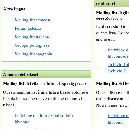
traduttori
Altre lingue
Mailing list degli
devel@gnu.org
Mailing list francese
Le discussioni tra
Forum tedesco
questa lista. Le ‘
Mailing list italiana
anche qui.
Gruppo portoghese
iscrizione 
Mailing list spagnola
lilypond-de
archivio 1 d
archivio 2
Annunci dei rilasci
Mailing list dei rilasci:
Mailing list dei 
info-lilypond@gnu.org
Questa mailing list è una lista a basso volume e
Questa lista è ded
in sola lettura che riceve notifiche dei nuovi
e alle discussioni
rilasci.
Non inviare ‘patch
iscrizione e informazioni su info-
iscrizione 
lilypond
lilypond