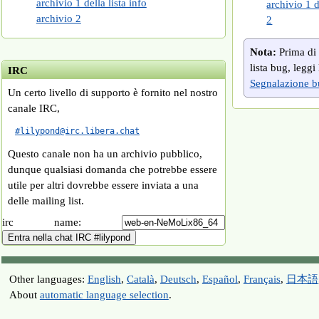
archivio 1 della lista info
archivio 1 d
archivio 2
2
Nota:
Prima di 
lista bug, leggi
IRC
Segnalazione b
Un certo livello di supporto è fornito nel nostro
canale IRC,
#lilypond@irc.libera.chat
Questo canale non ha un archivio pubblico,
dunque qualsiasi domanda che potrebbe essere
utile per altri dovrebbe essere inviata a una
delle mailing list.
irc name:
Other languages:
English
,
Català
,
Deutsch
,
Español
,
Français
,
日本語
About
automatic language selection
.