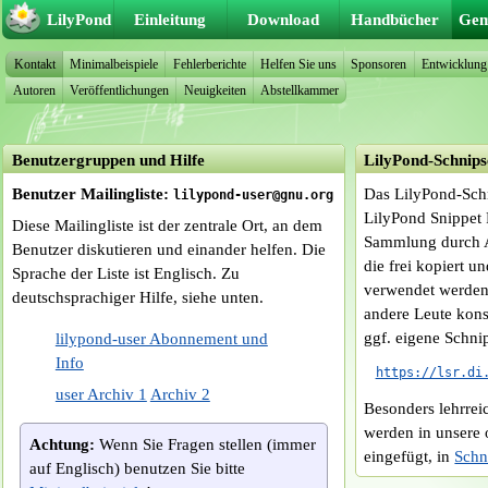
LilyPond
Einleitung
Download
Handbücher
Gem
Kontakt
Minimalbeispiele
Fehlerberichte
Helfen Sie uns
Sponsoren
Entwicklung
Autoren
Veröffentlichungen
Neuigkeiten
Abstellkammer
Benutzergruppen und Hilfe
LilyPond-Schnips
Benutzer Mailingliste:
Das LilyPond-Sch
lilypond-user@gnu.org
LilyPond Snippet 
Diese Mailingliste ist der zentrale Ort, an dem
Sammlung durch An
Benutzer diskutieren und einander helfen. Die
die frei kopiert 
Sprache der Liste ist Englisch. Zu
verwendet werden
deutschsprachiger Hilfe, siehe unten.
andere Leute kons
ggf. eigene Schni
lilypond-user Abonnement und
Info
https://lsr.di
user Archiv 1
Archiv 2
Besonders lehrrei
werden in unsere 
Achtung:
Wenn Sie Fragen stellen (immer
eingefügt, in
Schn
auf Englisch) benutzen Sie bitte