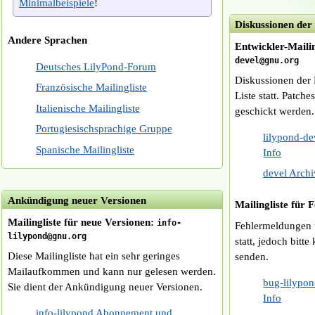
Minimalbeispiele
!
Diskussionen der
Andere Sprachen
Entwickler-Mailin
devel@gnu.org
Deutsches LilyPond-Forum
Diskussionen der 
Französische Mailingliste
Liste statt. Patch
Italienische Mailingliste
geschickt werden.
Portugiesischsprachige Gruppe
lilypond-d
Spanische Mailingliste
Info
devel Archi
Ankündigung neuer Versionen
Mailingliste für 
Mailingliste für neue Versionen:
info-
Fehlermeldungen 
lilypond@gnu.org
statt, jedoch bitte
Diese Mailingliste hat ein sehr geringes
senden.
Mailaufkommen und kann nur gelesen werden.
bug-lilypo
Sie dient der Ankündigung neuer Versionen.
Info
info-lilypond Abonnement und