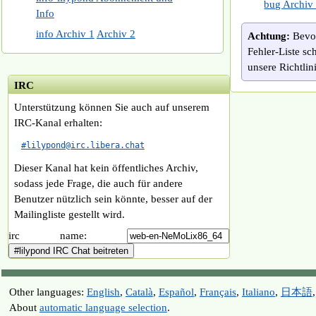
bug Archiv
Info
info Archiv 1
Archiv 2
Achtung:
Bevor
Fehler-Liste sch
unsere Richtlin
IRC
Unterstützung können Sie auch auf unserem
IRC-Kanal erhalten:
#lilypond@irc.libera.chat
Dieser Kanal hat kein öffentliches Archiv,
sodass jede Frage, die auch für andere
Benutzer nützlich sein könnte, besser auf der
Mailingliste gestellt wird.
irc name:
Other languages:
English
,
Català
,
Español
,
Français
,
Italiano
,
日本語
About
automatic language selection
.