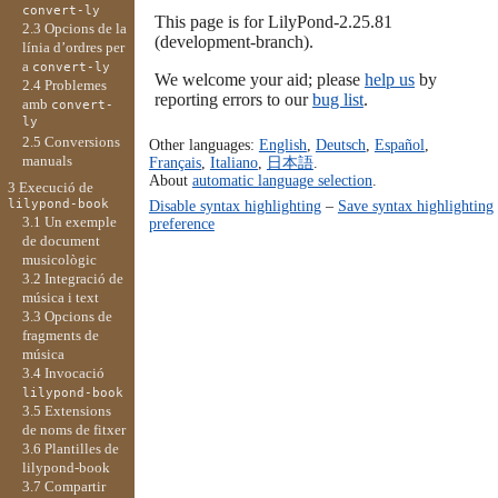
convert-ly
This page is for LilyPond-2.25.81
2.3 Opcions de la
(development-branch).
línia d’ordres per
a
convert-ly
We welcome your aid; please
help us
by
2.4 Problemes
reporting errors to our
bug list
.
amb
convert-
ly
2.5 Conversions
Other languages:
English
,
Deutsch
,
Español
,
manuals
Français
,
Italiano
,
日本語
.
About
automatic language selection
.
3 Execució de
lilypond-book
Disable syntax highlighting
–
Save syntax highlighting
3.1 Un exemple
preference
de document
musicològic
3.2 Integració de
música i text
3.3 Opcions de
fragments de
música
3.4 Invocació
lilypond-book
3.5 Extensions
de noms de fitxer
3.6 Plantilles de
lilypond-book
3.7 Compartir