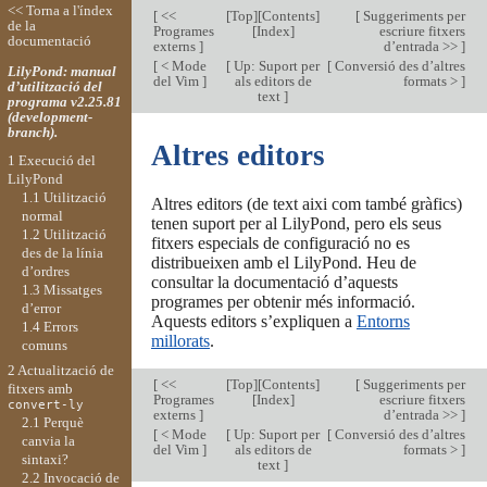
<< Torna a l'índex
[
<<
[
Top
][
Contents
]
[
Suggeriments per
de la
Programes
[
Index
]
escriure fitxers
documentació
externs
]
d’entrada >>
]
[
< Mode
[
Up: Suport per
[
Conversió des d’altres
LilyPond: manual
del Vim
]
als editors de
formats >
]
d’utilització del
text
]
programa v2.25.81
(development-
branch).
Altres editors
1 Execució del
LilyPond
1.1 Utilització
Altres editors (de text aixi com també gràfics)
normal
tenen suport per al LilyPond, pero els seus
1.2 Utilització
fitxers especials de configuració no es
des de la línia
distribueixen amb el LilyPond. Heu de
d’ordres
consultar la documentació d’aquests
1.3 Missatges
programes per obtenir més informació.
d’error
Aquests editors s’expliquen a
Entorns
1.4 Errors
millorats
.
comuns
2 Actualització de
[
<<
[
Top
][
Contents
]
[
Suggeriments per
fitxers amb
Programes
[
Index
]
escriure fitxers
convert-ly
externs
]
d’entrada >>
]
2.1 Perquè
[
< Mode
[
Up: Suport per
[
Conversió des d’altres
canvia la
del Vim
]
als editors de
formats >
]
sintaxi?
text
]
2.2 Invocació de