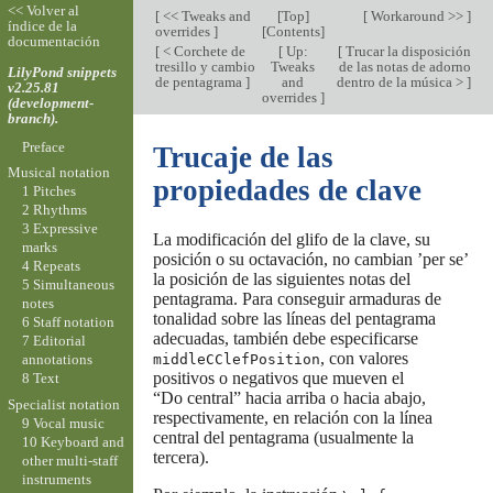
<< Volver al
[
<< Tweaks and
[
Top
]
[
Workaround >>
]
índice de la
overrides
]
[
Contents
]
documentación
[
< Corchete de
[
Up:
[
Trucar la disposición
tresillo y cambio
Tweaks
de las notas de adorno
LilyPond snippets
de pentagrama
]
and
dentro de la música >
]
v2.25.81
overrides
]
(development-
branch).
Preface
Trucaje de las
Musical notation
propiedades de clave
1 Pitches
2 Rhythms
3 Expressive
La modificación del glifo de la clave, su
marks
posición o su octavación, no cambian ’per se’
4 Repeats
la posición de las siguientes notas del
5 Simultaneous
pentagrama. Para conseguir armaduras de
notes
tonalidad sobre las líneas del pentagrama
6 Staff notation
adecuadas, también debe especificarse
7 Editorial
, con valores
middleCClefPosition
annotations
positivos o negativos que mueven el
8 Text
“Do central” hacia arriba o hacia abajo,
Specialist notation
respectivamente, en relación con la línea
9 Vocal music
central del pentagrama (usualmente la
10 Keyboard and
tercera).
other multi-staff
instruments