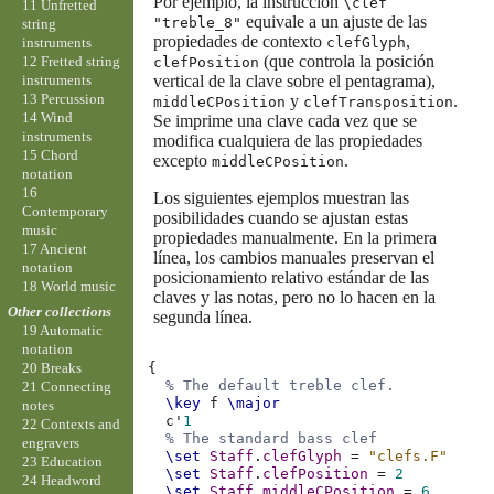
Por ejemplo, la instrucción
\clef
11 Unfretted
equivale a un ajuste de las
"treble_8"
string
propiedades de contexto
,
instruments
clefGlyph
(que controla la posición
12 Fretted string
clefPosition
instruments
vertical de la clave sobre el pentagrama),
13 Percussion
y
.
middleCPosition
clefTransposition
14 Wind
Se imprime una clave cada vez que se
instruments
modifica cualquiera de las propiedades
15 Chord
excepto
.
middleCPosition
notation
16
Los siguientes ejemplos muestran las
Contemporary
posibilidades cuando se ajustan estas
music
propiedades manualmente. En la primera
17 Ancient
línea, los cambios manuales preservan el
notation
posicionamiento relativo estándar de las
18 World music
claves y las notas, pero no lo hacen en la
Other collections
segunda línea.
19 Automatic
notation
{
20 Breaks
% The default treble clef.
21 Connecting
\key
f
\major
notes
c'
1
22 Contexts and
% The standard bass clef
engravers
\set
Staff
.
clefGlyph
=
"clefs.F"
23 Education
\set
Staff
.
clefPosition
=
2
24 Headword
\set
Staff
.
middleCPosition
=
6