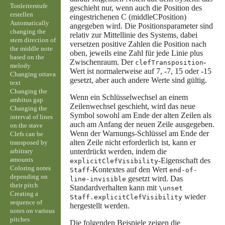
Tonleiterstufe
geschieht nur, wenn auch die Position des
erstellen
eingestrichenen C (middleCPosition)
Automatically
angegeben wird. Die Positionsparameter sind
changing the
relativ zur Mittellinie des Systems, dabei
stem direction of
versetzen positive Zahlen die Position nach
the middle note
oben, jeweils eine Zahl für jede Linie plus
based on the
Zwischenraum. Der
-
clefTransposition
melody
Wert ist normalerweise auf 7, -7, 15 oder -15
Changing ottava
gesetzt, aber auch andere Werte sind gültig.
text
Changing the
Wenn ein Schlüsselwechsel an einem
ambitus gap
Zeilenwechsel geschieht, wird das neue
Changing the
Symbol sowohl am Ende der alten Zeilen als
interval of lines
auch am Anfang der neuen Zeile ausgegeben.
on the stave
Wenn der Warnungs-Schlüssel am Ende der
Clefs can be
alten Zeile nicht erforderlich ist, kann er
transposed by
arbitrary
unterdrückt werden, indem die
amounts
-Eigenschaft des
explicitClefVisibility
Coloring notes
-Kontextes auf den Wert
Staff
end-of-
depending on
gesetzt wird. Das
line-invisible
their pitch
Standardverhalten kann mit
\unset
Creating a
wieder
Staff.explicitClefVisibility
sequence of
hergestellt werden.
notes on various
pitches
Die folgenden Beispiele zeigen die