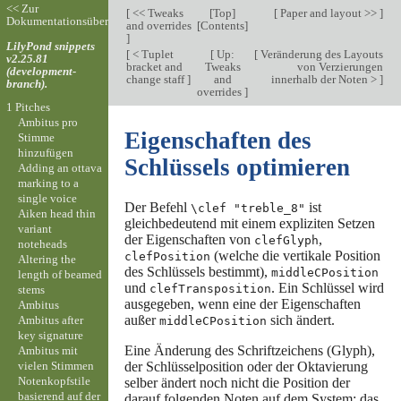
<< Zur
[
<< Tweaks
[
Top
]
[
Paper and layout >>
]
Dokumentationsübersicht
and overrides
[
Contents
]
]
LilyPond snippets
[
< Tuplet
[
Up:
[
Veränderung des Layouts
v2.25.81
bracket and
Tweaks
von Verzierungen
(development-
change staff
]
and
innerhalb der Noten >
]
branch).
overrides
]
1 Pitches
Ambitus pro
Eigenschaften des
Stimme
hinzufügen
Schlüssels optimieren
Adding an ottava
marking to a
single voice
Der Befehl
ist
\clef "treble_8"
Aiken head thin
gleichbedeutend mit einem expliziten Setzen
variant
der Eigenschaften von
,
clefGlyph
noteheads
(welche die vertikale Position
clefPosition
Altering the
des Schlüssels bestimmt),
middleCPosition
length of beamed
und
. Ein Schlüssel wird
clefTransposition
stems
ausgegeben, wenn eine der Eigenschaften
Ambitus
außer
sich ändert.
Ambitus after
middleCPosition
key signature
Eine Änderung des Schriftzeichens (Glyph),
Ambitus mit
vielen Stimmen
der Schlüsselposition oder der Oktavierung
Notenkopfstile
selber ändert noch nicht die Position der
basierend auf der
darauf folgenden Noten auf dem System: das