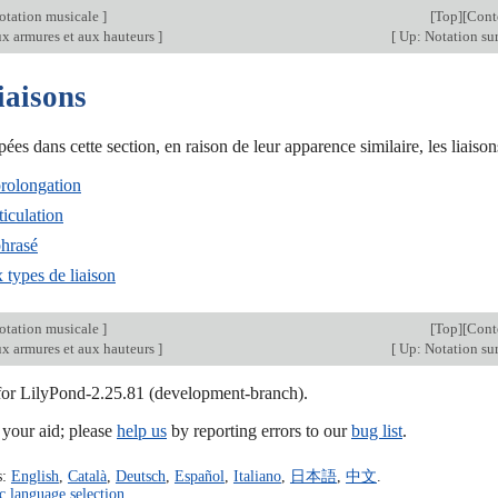
otation musicale
]
[
Top
][
Cont
ux armures et aux hauteurs
]
[
Up: Notation sur
iaisons
ées dans cette section, en raison de leur apparence similaire, les liaisons
prolongation
ticulation
phrasé
 types de liaison
otation musicale
]
[
Top
][
Cont
ux armures et aux hauteurs
]
[
Up: Notation sur
 for LilyPond-2.25.81 (development-branch).
our aid; please
help us
by reporting errors to our
bug list
.
s:
English
,
Català
,
Deutsch
,
Español
,
Italiano
,
日本語
,
中文
.
c language selection
.