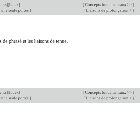
ents
][
Index
]
[
Concepts fondamentaux >>
]
 une seule portée
]
[
Liaisons de prolongation >
]
 de phrasé et les liaisons de tenue.
ents
][
Index
]
[
Concepts fondamentaux >>
]
 une seule portée
]
[
Liaisons de prolongation >
]