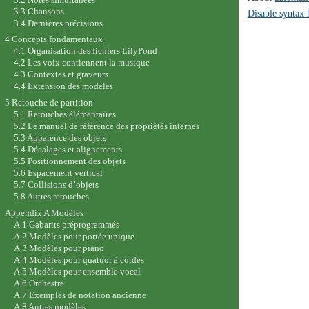
3.3 Chansons
Disable syntax 
3.4 Dernières précisions
4 Concepts fondamentaux
4.1 Organisation des fichiers LilyPond
4.2 Les voix contiennent la musique
4.3 Contextes et graveurs
4.4 Extension des modèles
5 Retouche de partition
5.1 Retouches élémentaires
5.2 Le manuel de référence des propriétés internes
5.3 Apparence des objets
5.4 Décalages et alignements
5.5 Positionnement des objets
5.6 Espacement vertical
5.7 Collisions d’objets
5.8 Autres retouches
Appendix A Modèles
A.1 Gabarits préprogrammés
A.2 Modèles pour portée unique
A.3 Modèles pour piano
A.4 Modèles pour quatuor à cordes
A.5 Modèles pour ensemble vocal
A.6 Orchestre
A.7 Exemples de notation ancienne
A.8 Autres modèles