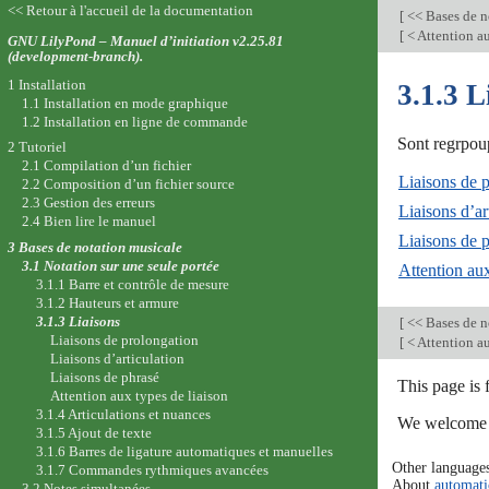
<< Retour à l'accueil de la documentation
[
<< Bases de n
[
< Attention a
GNU LilyPond – Manuel d’initiation v2.25.81
(development-branch).
1 Installation
3.1.3 L
1.1 Installation en mode graphique
1.2 Installation en ligne de commande
Sont regrpoup
2 Tutoriel
2.1 Compilation d’un fichier
Liaisons de 
2.2 Composition d’un fichier source
2.3 Gestion des erreurs
Liaisons d’ar
2.4 Bien lire le manuel
Liaisons de 
3 Bases de notation musicale
3.1 Notation sur une seule portée
Attention aux
3.1.1 Barre et contrôle de mesure
3.1.2 Hauteurs et armure
3.1.3 Liaisons
[
<< Bases de n
Liaisons de prolongation
[
< Attention a
Liaisons d’articulation
Liaisons de phrasé
This page is
Attention aux types de liaison
3.1.4 Articulations et nuances
We welcome y
3.1.5 Ajout de texte
3.1.6 Barres de ligature automatiques et manuelles
Other language
3.1.7 Commandes rythmiques avancées
About
automati
3.2 Notes simultanées