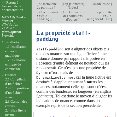
<< Retour à
[
<< Retouche
[
Top
][
Contents
]
[
Modèles >>
]
l'accueil de la
de partition
]
[
Index
]
documentation
[
< La propriété
[
Up: Correction
[
La propriété
right-
des collisions
self-
GNU LilyPond –
]
>
]
padding
d’objets
]
alignment-X
Manuel
d’initiation
v2.25.81
La propriété
(development-
staff-
branch).
padding
1 Installation
1.1 Installation
sert à aligner des objets tels
staff-padding
en mode
que des nuances sur une ligne fictive à une
graphique
distance donnée par rapport à la portée en
1.2 Installation
l’absence d’autre élément de notation qui les
en ligne de
repousserait. Ce n’est pas une propriété de
commande
mais de
DynamicText
2 Tutoriel
, car la ligne fictive est
DynamicLineSpanner
2.1 Compilation
destinée à s’appliquer autant à
toutes
les
d’un fichier
nuances, notamment celles qui sont créées
2.2 Composition
comme des bandeaux en longueur (en anglais
d’un fichier
Spanners
). Tel est donc le moyen d’aligner les
source
indications de nuance, comme dans cet
2.3 Gestion des
exemple repris de la section précédente :
erreurs
2.4 Bien lire le
manuel