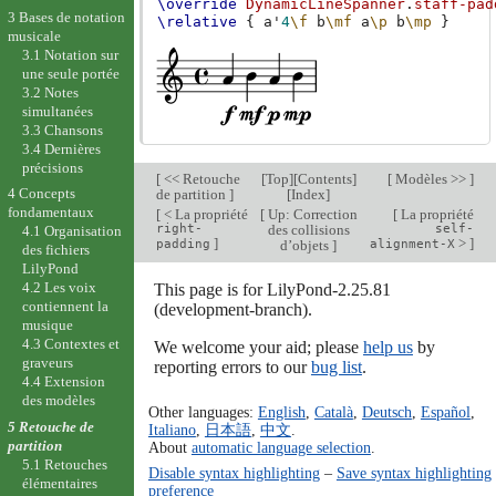
\override
DynamicLineSpanner
.
staff-pad
3 Bases de notation
\relative
{
a'
4
\f
b
\mf
a
\p
b
\mp
}
musicale
3.1 Notation sur
une seule portée
3.2 Notes
simultanées
3.3 Chansons
3.4 Dernières
précisions
[
<< Retouche
[
Top
][
Contents
]
[
Modèles >>
]
4 Concepts
de partition
]
[
Index
]
fondamentaux
[
< La propriété
[
Up: Correction
[
La propriété
right-
des collisions
self-
4.1 Organisation
]
>
]
padding
d’objets
]
alignment-X
des fichiers
LilyPond
4.2 Les voix
This page is for LilyPond-2.25.81
contiennent la
(development-branch).
musique
4.3 Contextes et
We welcome your aid; please
help us
by
graveurs
reporting errors to our
bug list
.
4.4 Extension
des modèles
Other languages:
English
,
Català
,
Deutsch
,
Español
,
5 Retouche de
Italiano
,
日本語
,
中文
.
partition
About
automatic language selection
.
5.1 Retouches
Disable syntax highlighting
–
Save syntax highlighting
élémentaires
preference