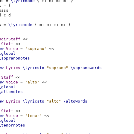
ds
=
\lyricmode
{
mi
mi
mi
mi
}
s
=
{
bass
d
c
d
s
=
\lyricmode
{
mi
mi
mi
mi
}
hoirStaff
<<
Staff
<<
ew
Voice
=
"soprano"
<<
\global
\sopranonotes
ew
Lyrics
\lyricsto
"soprano"
\sopranowords
Staff
<<
ew
Voice
=
"alto"
<<
\global
\altonotes
ew
Lyrics
\lyricsto
"alto"
\altowords
Staff
<<
ew
Voice
=
"tenor"
<<
\global
\tenornotes