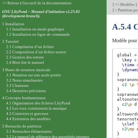
<< Retour à l'accueil de la documentation
[
<< Modèles
]
[
< Partition p
GNU LilyPond – Manuel d’initiation v2.25.81
(development-branch).
1 Installation
A.5.4 
1.1 Installation en mode graphique
1.2 Installation en ligne de commande
Modèle pour c
2 Tutoriel
2.1 Compilation d’un fichier
2.2 Composition d’un fichier source
global
=
2.3 Gestion des erreurs
\key
c
2.4 Bien lire le manuel
\time
3 Bases de notation musicale
\dynam
}
3.1 Notation sur une seule portée
sopranon
3.2 Notes simultanées
c
2
\p
3.3 Chansons
}
3.4 Dernières précisions
sopranow
4 Concepts fondamentaux
altonote
4.1 Organisation des fichiers LilyPond
c
2
\p
d
4.2 Les voix contiennent la musique
}
4.3 Contextes et graveurs
altoword
4.4 Extension des modèles
tenornot
\clef
5 Retouche de partition
c
2
\mp
5.1 Retouches élémentaires
}
5.2 Le manuel de référence des propriétés internes