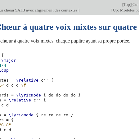
[
Top
][
Con
our chœur SATB avec alignement des contextes
]
[
Up: Modèles po
Chœur à quatre voix mixtes sur quatre
hœur à quatre voix mixtes, chaque pupitre ayant sa propre portée.
{
\major
4/4
icUp
otes
=
\relative
c''
{
\<
d
c
d
\f
ords
=
\lyricmode
{
do
do
do
do
}
s
=
\relative
c''
{
c
d
s
=
\lyricmode
{
re
re
re
re
}
es
=
{
"G_8"
d
c
d