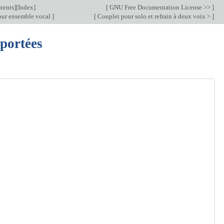
tents
][
Index
]
[
GNU Free Documentation License >>
]
ur ensemble vocal
]
[
Couplet pour solo et refrain à deux voix >
]
 portées