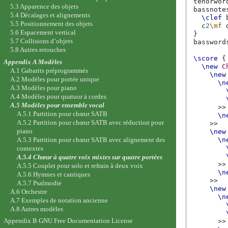
tenorwor
5.3 Apparence des objets
bassnote
5.4 Décalages et alignements
\clef
5.5 Positionnement des objets
c
2
\mf
5.6 Espacement vertical
}
5.7 Collisions d’objets
bassword
5.8 Autres retouches
\score
{
Appendix A Modèles
\new
C
A.1 Gabarits préprogrammés
\new
A.2 Modèles pour portée unique
\n
A.3 Modèles pour piano
A.4 Modèles pour quatuor à cordes
A.5 Modèles pour ensemble vocal
>>
A.5.1 Partition pour chœur SATB
\n
A.5.2 Partition pour chœur SATB avec réduction pour
>>
piano
\new
A.5.3 Partition pour chœur SATB avec alignement des
\n
contextes
A.5.4 Chœur à quatre voix mixtes sur quatre portées
>>
A.5.5 Couplet pour solo et refrain à deux voix
\n
A.5.6 Hymnes et cantiques
>>
A.5.7 Psalmodie
\new
A.6 Orchestre
\n
A.7 Exemples de notation ancienne
A.8 Autres modèles
Appendix B GNU Free Documentation License
>>