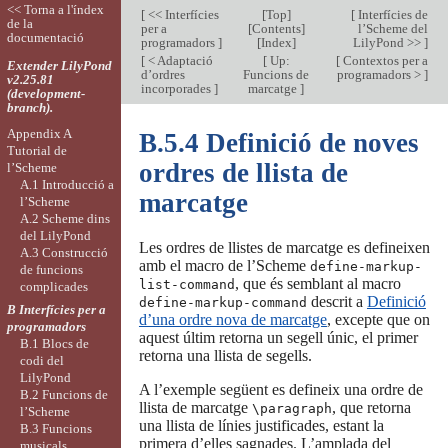
<< Torna a l'índex
[
<< Interfícies
[
Top
]
[
Interfícies de
de la
per a
[
Contents
]
l’Scheme del
documentació
programadors
]
[
Index
]
LilyPond >>
]
[
< Adaptació
[
Up:
[
Contextos per a
Extender LilyPond
d’ordres
Funcions de
programadors >
]
v2.25.81
incorporades
]
marcatge
]
(development-
branch).
Appendix A
B.5.4 Definició de noves
Tutorial de
ordres de llista de
l’Scheme
A.1 Introducció a
marcatge
l’Scheme
A.2 Scheme dins
del LilyPond
Les ordres de llistes de marcatge es defineixen
A.3 Construcció
amb el macro de l’Scheme
define-markup-
de funcions
, que és semblant al macro
list-command
complicades
descrit a
Definició
define-markup-command
B Interfícies per a
d’una ordre nova de marcatge
, excepte que on
programadors
aquest últim retorna un segell únic, el primer
B.1 Blocs de
retorna una llista de segells.
codi del
LilyPond
A l’exemple següent es defineix una ordre de
B.2 Funcions de
llista de marcatge
, que retorna
\paragraph
l’Scheme
una llista de línies justificades, estant la
B.3 Funcions
primera d’elles sagnades. L’amplada del
musicals