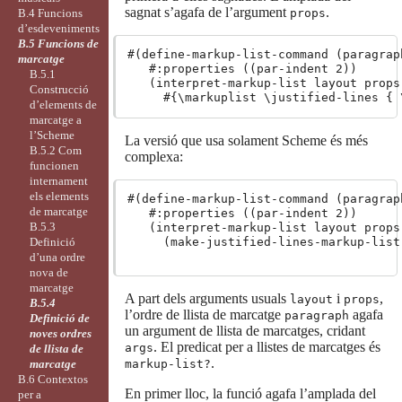
sagnat s’agafa de l’argument
.
props
B.4 Funcions
d’esdeveniments
B.5 Funcions de
#(define-markup-list-command (paragrap
marcatge
   #:properties ((par-indent 2))

B.5.1
   (interpret-markup-list layout props

Construcció
d’elements de
marcatge a
l’Scheme
La versió que usa solament Scheme és més
B.5.2 Com
complexa:
funcionen
internament
els elements
#(define-markup-list-command (paragrap
de marcatge
   #:properties ((par-indent 2))

B.5.3
   (interpret-markup-list layout props

     (make-justified-lines-markup-list
Definició
d’una ordre
nova de
marcatge
A part dels arguments usuals
i
,
layout
props
B.5.4
l’ordre de llista de marcatge
agafa
paragraph
Definició de
un argument de llista de marcatges, cridant
noves ordres
. El predicat per a llistes de marcatges és
args
de llista de
.
marcatge
markup-list?
B.6 Contextos
En primer lloc, la funció agafa l’amplada del
per a