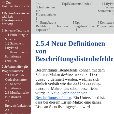
<< Zur
[
<<
[
Top
][
Contents
][
Index
]
[
LilyPo
Dokumentationsübersicht
Schnittstellen
Schem
für
Schnittstel
LilyPond erweitern
Programmierer
>
v2.25.81
]
(development-
[
< Eingebaute
[
Up:
[
Kontexte 
branch).
Befehle
Textbeschriftungsfunktionen
Programmier
anpassen
]
]
1 Scheme-Tutorium
1.1 Einleitung in
Scheme
2.5.4 Neue Definitionen
1.2 Scheme in
LilyPond
von
1.3 Komplizierte
Funktionen
Beschriftungslistenbefehl
erstellen
2 Schnittstellen für
Beschriftungslistenbefehle können mit dem
Programmierer
Scheme-Makro
define-markup-list-
2.1 LilyPond-
definiert werden, welches sich
command
Codeabschnitte
ähnlich verhält wie das
2.2 Scheme-
define-markup-
-Makro, das schon beschrieben
Funktionen
command
2.3 Musikalische
wurde in
Neue Definitionen von
Funktionen
Beschriftungsbefehlen
. Ein Unterschied ist,
2.4
dass bei diesem Listen-Makro eine ganze
Ereignisfunktionen
Liste an Stencils ausgegeben wird.
2.5