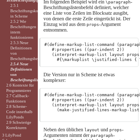
Textbeschriftungsfunktionen
Im folgenden Beispiel wird ein
-
\paragraph
2.5.1
Beschriftungslistenbefehl definiert, welcher
Beschriftungskonstruktionen
eine Liste von Zeilen im Blocksatz ausgibt,
in Scheme
von denen die erste Zeile eingerückt ist. Der
2.5.2 Wie
Einzug wird aus dem
-Argument
props
Beschriftungen
entnommen.
intern
funktionieren
2.5.3 Neue
#(define-markup-list-command (paragrap
Definitionen
   #:properties ((par-indent 2))

von
   (interpret-markup-list layout props

Beschriftungsbefehlen
2.5.4 Neue
Definitionen
Die Version nur in Scheme ist etwas
von
komplexer:
Beschriftungslistenbefehlen
2.6 Kontexte für
Programmierer
#(define-markup-list-command (paragrap
2.7 Callback-
   #:properties ((par-indent 2))

Funktionen
   (interpret-markup-list layout props

2.8 Scheme-
     (make-justified-lines-markup-list
Code innerhalb
LilyPonds
2.9 Schwierige
Korrekturen
Neben den üblichen
und
-
layout
props
Argumenten nimmt der
-
3 LilyPond
paragraph