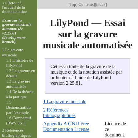
<< Retour à
[
Top
][
Contents
][
Index
]
l'accueil de la
documentation
LilyPond — Essai
Essai sur la
gravure musicale
automatisée
sur la gravure
v2.25.81
(development-
branch).
musicale automatisée
1 La gravure
musicale
1.1 L’histoire de
LilyPond
Cet essai traite de la gravure de la
1.2 La gravure en
musique et de la notation assistée par
détails
ordinateur à l’aide de LilyPond
1.3 La gravure
version 2.25.81.
automatisée
1.4 De la théorie
à la pratique
1 La gravure musicale
1.5
Démonstration
2 Références
par l’exemple
bibliographiques
1.6 Comparatif
(BWV 861)
Appendix A GNU Free
Licence de
Documentation License
ce
2 Références
document.
bibliographiques