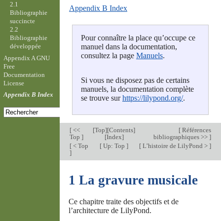
2.1
Appendix B Index
Bibliographie
succincte
2.2
Pour connaître la place qu’occupe ce
Bibliographie
développée
manuel dans la documentation,
consultez la page
Manuels
.
Appendix A GNU
Free
Documentation
Si vous ne disposez pas de certains
License
manuels, la documentation complète
Appendix B Index
se trouve sur
https://lilypond.org/
.
[
<<
[
Top
][
Contents
]
[
Références
Top
]
[
Index
]
bibliographiques >>
]
[
< Top
[
Up: Top
]
[
L’histoire de LilyPond >
]
]
1 La gravure musicale
Ce chapitre traite des objectifs et de
l’architecture de LilyPond.