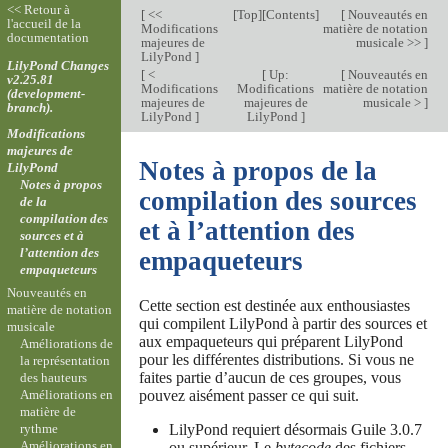
<< Retour à
[
<<
[
Top
][
Contents
]
[
Nouveautés en
l'accueil de la
Modifications
matière de notation
documentation
majeures de
musicale >>
]
LilyPond
]
LilyPond Changes
[
<
[
Up:
[
Nouveautés en
v2.25.81
Modifications
Modifications
matière de notation
(development-
majeures de
majeures de
musicale >
]
branch).
LilyPond
]
LilyPond
]
Modifications
majeures de
Notes à propos de la
LilyPond
Notes à propos
compilation des sources
de la
compilation des
et à l’attention des
sources et à
l’attention des
empaqueteurs
empaqueteurs
Nouveautés en
Cette section est destinée aux enthousiastes
matière de notation
qui compilent LilyPond à partir des sources et
musicale
aux empaqueteurs qui préparent LilyPond
Améliorations de
pour les différentes distributions. Si vous ne
la représentation
faites partie d’aucun de ces groupes, vous
des hauteurs
pouvez aisément passer ce qui suit.
Améliorations en
matière de
LilyPond requiert désormais Guile 3.0.7
rythme
Améliorations en
ou supérieur. Le
bytecode
des fichiers