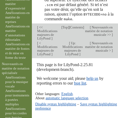
matière
est par défaut généré. Si tel n’est
.scm
d’expressivité
pas votre désir, qu’elle qu’en soit la
Améliorations en
raison, ajoutez l’option
à la
BYTECODE=no
matière de
commande
.
make
reprises
Améliorations en
[
<<
[
Top
][
Contents
]
[
Nouveautés en
matière
Modifications
matière de notation
majeures de
musicale >>
]
d’annotations
LilyPond
]
éditoriales
[
<
[
Up:
[
Nouveautés en
Améliorations en
Modifications
Modifications
matière de notation
matière de fontes
majeures de
majeures de
musicale >
]
et de mise en
LilyPond
]
LilyPond
]
forme du texte
Nouveautés en
This page is for LilyPond-2.25.81
matière de notation
(development-branch).
spécialisée
Améliorations
We welcome your aid; please
help us
by
pour la musique
reporting errors to our
bug list
.
vocale
Améliorations
Other languages:
English
.
pour instruments
About
automatic language selection
.
à portées
Disable syntax highlighting
–
Save syntax highlighting
multiples
preference
Améliorations
pour les cordes
non frettées