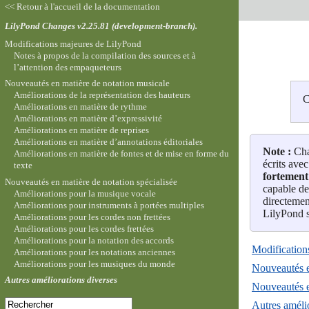
<< Retour à l'accueil de la documentation
LilyPond Changes v2.25.81 (development-branch).
Modifications majeures de LilyPond
Notes à propos de la compilation des sources et à
l’attention des empaqueteurs
Nouveautés en matière de notation musicale
Améliorations de la représentation des hauteurs
C
Améliorations en matière de rythme
Améliorations en matière d’expressivité
Améliorations en matière de reprises
Améliorations en matière d’annotations éditoriales
Note :
Cha
Améliorations en matière de fontes et de mise en forme du
écrits avec
texte
fortement 
Nouveautés en matière de notation spécialisée
capable de
Améliorations pour la musique vocale
directemen
Améliorations pour instruments à portées multiples
LilyPond s
Améliorations pour les cordes non frettées
Améliorations pour les cordes frettées
Améliorations pour la notation des accords
Modification
Améliorations pour les notations anciennes
Améliorations pour les musiques du monde
Nouveautés e
Autres améliorations diverses
Nouveautés e
Autres amélio