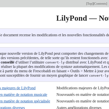
[
Top
][
Contents
]
LilyPond — No
e document recense les modifications et les nouvelles fonctionnalités d
que nouvelle version de LilyPond peut comporter des changements de sy
 des versions précédentes, de telle sorte qu’ils restent fonctionnels avec 
conseillé
d’utiliser l’utilitaire
distribué avec LilyPond et q
convert-ly
 réaliser la plupart des modifications de syntaxe automatiquement. Les 
t à partir du menu de Frescobaldi en faisant « Outils > Mettre à jour 
ont susceptibles de fournir un moyen graphique de lancer
convert-ly
s majeures de LilyPond
Modifications majeures de LilyPo
n matière de notation musicale
Nouveautés en matière de notatio
n matière de notation spécialisée
Nouveautés en matière de notation
rations diverses
Autres améliorations diverses