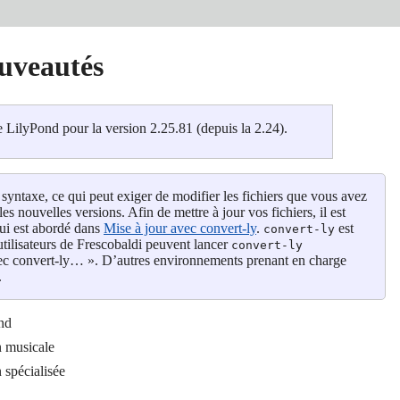
uveautés
e LilyPond pour la version 2.25.81 (depuis la 2.24).
ntaxe, ce qui peut exiger de modifier les fichiers que vous avez
les nouvelles versions. Afin de mettre à jour vos fichiers, il est
ui est abordé dans
Mise à jour avec convert-ly
.
est
convert-ly
utilisateurs de Frescobaldi peuvent lancer
convert-ly
avec convert-ly… ». D’autres environnements prenant en charge
.
nd
n musicale
 spécialisée