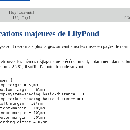
[
Top
][
Contents
]
[
Up: Top
]
[
No
cations majeures de LilyPond
es sont désormais plus larges, suivant ainsi les mises en pages de no
retrouver les mêmes réglages que précédemment, notamment dans le but 
sion 2.25.81, il suffit d’ajouter le code suivant :
aper {

top-margin = 5\mm

bottom-margin = 6\mm

top-system-spacing.basic-distance = 1

top-markup-spacing.basic-distance = 0

left-margin = 10\mm

right-margin = 10\mm

inner-margin = 10\mm

outer-margin = 20\mm

binding-offset = 0\mm
