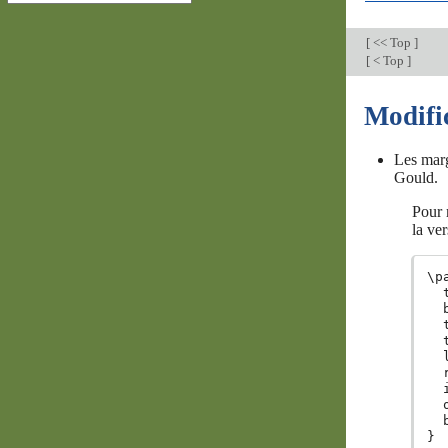
[
<< Top
]
[
< Top
]
Modifi
Les marg
Gould.
Pour 
la ver
\p
  
  
  
  
  
  
  
  
  