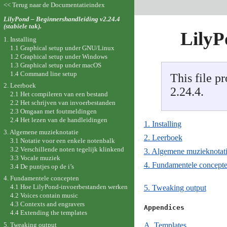
<< Terug naar de Documentatieindex
LilyPond – Beginnershandleiding v2.24.4
(stabiele tak).
LilyP
1. Installing
1.1 Graphical setup under GNU/Linux
1.2 Graphical setup under Windows
1.3 Graphical setup under macOS
1.4 Command line setup
This file p
2. Leerboek
2.24.4.
2.1 Het compileren van een bestand
2.2 Het schrijven van invoerbestanden
2.3 Omgaan met foutmeldingen
2.4 Het lezen van de handleidingen
1. Installing
3. Algemene muzieknotatie
2. Leerboek
3.1 Notatie voor een enkele notenbalk
3.2 Verschillende noten tegelijk klinkend
3. Algemene muzieknotat
3.3 Vocale muziek
4. Fundamentele concept
3.4 De puntjes op de i’s
4. Fundamentele concepten
4.1 Hoe LilyPond-invoerbestanden werken
5. Tweaking output
4.2 Voices contain music
4.3 Contexts and engravers
Appendices

4.4 Extending the templates
5. Tweaking output
A. Templates