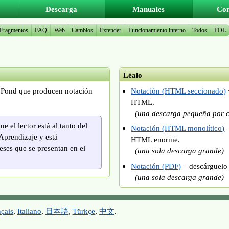
Descarga
Manuales
Co
Fragmentos
FAQ
Web
Cambios
Extender
Funcionamiento interno
Todos
FDL
Léalo
ilyPond que producen notación
Notación (HTML seccionado)
HTML.
(una descarga pequeña por 
 el lector está al tanto del
Notación (HTML monolítico)
−
Aprendizaje y está
HTML enorme.
eses que se presentan en el
(una sola descarga grande
)
Notación (PDF)
− descárguelo
(una sola descarga grande
)
çais
,
Italiano
,
日本語
,
Türkçe
,
中文
.