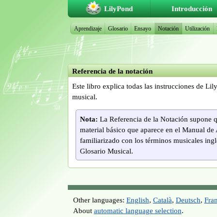
LilyPond
Introducción
Aprendizaje
Glosario
Ensayo
Notación
Utilización
Referencia de la notación
Este libro explica todas las instrucciones de L
musical.
Nota:
La Referencia de la Notación supone que
material básico que aparece en el Manual de 
familiarizado con los términos musicales ingl
Glosario Musical.
Other languages:
English
,
Català
,
Deutsch
,
Fran
About
automatic language selection
.