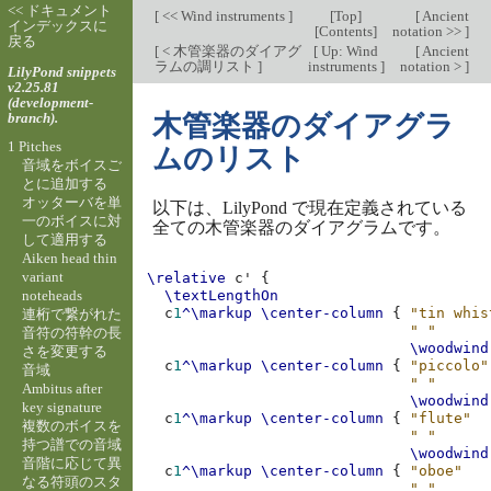
<< ドキュメント
[
<< Wind instruments
]
[
Top
]
[
Ancient
インデックスに
[
Contents
]
notation >>
]
戻る
[
< 木管楽器のダイアグ
[
Up: Wind
[
Ancient
ラムの調リスト
]
instruments
]
notation >
]
LilyPond snippets
v2.25.81
(development-
branch).
木管楽器のダイアグラ
1 Pitches
ムのリスト
音域をボイスご
とに追加する
オッターバを単
以下は、LilyPond で現在定義されている
一のボイスに対
全ての木管楽器のダイアグラムです。
して適用する
Aiken head thin
variant
\relative
c'
{
noteheads
\textLengthOn
c
1
^\markup
\center-column
{
"tin whis
連桁で繋がれた
" "
音符の符幹の長
\woodwind
さを変更する
c
1
^\markup
\center-column
{
"piccolo"
音域
" "
Ambitus after
\woodwind
key signature
c
1
^\markup
\center-column
{
"flute"
複数のボイスを
" "
持つ譜での音域
\woodwind
音階に応じて異
c
1
^\markup
\center-column
{
"oboe"
なる符頭のスタ
" "