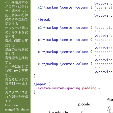
イルを適用する
\woodwind
メロディに合わ
c
1
^\markup
\center-column
{
"clarinet
せて譜の中央に
" "
ある音符の符幹
\woodwind
の向きを自動で
\break
変更する
c
1
^\markup
\center-column
{
"bass cla
オッターバ囲み
" "
のテキストを変
\woodwind
更する
c
1
^\markup
\center-column
{
"saxophon
音域の隙間を変
" "
更する
\woodwind
譜線の音程を変
c
1
^\markup
\center-column
{
"bassoon"
更する
" "
音部記号を移動
\woodwind
する
c
1
^\markup
\center-column
{
"contraba
ピッチに応じて
" "
符頭の色を変更
\woodwind
する
}
異なるピッチの
音符列を作成す
\paper
{
る
system-system-spacing
.
padding
=
5
カスタマイズさ
}
れた調号を作成
する
Direction of
merged ‘fa’ shape