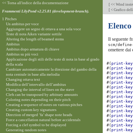
<< Torna all'indice della documentazione
[
<< Wind inst
[
< Grafico dell
Frammenti LilyPond v2.25.81 (development-branch).
1 Pitches
Elenco 
Un ambitus per voce
Aggiungere un segno di ottava a una sola voce
Teste di nota Aiken variante sottile
Il seguente f
Altering the length of beamed stems
Ambitus
scm/define
Ambitus dopo armatura di chiave
omettere dai
Ambitus su più voci
Applicazione degli stili delle teste di nota in base al grado
#(
print-key
della scala
#(
print-key
Cambiare automaticamente la direzione del gambo della
#(
print-key
nota centrale in base alla melodia
#(
print-key
Changing ottava text
#(
print-key
Modifica dell’intervallo dell’ambitus
#(
print-key
Changing the interval of lines on the stave
#(
print-key
Clefs can be transposed by arbitrary amounts
#(
print-key
Coloring notes depending on their pitch
#(
print-key
Creating a sequence of notes on various pitches
#(
print-key
Creating custom key signatures
#(
print-key
Direction of merged ‘fa’ shape note heads
#(
print-key
Force a cancellation natural before accidentals
#(
print-key
Forcing a clef symbol to be displayed
#(
print-key
Generating random notes
#(
print-key