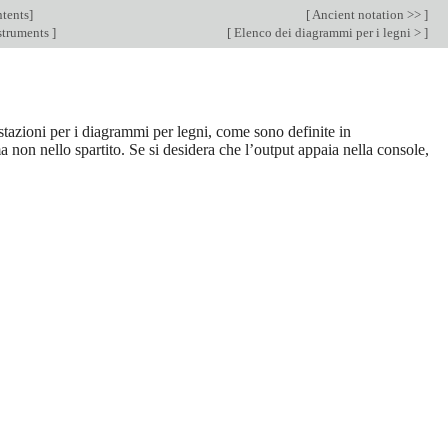
tents
]
[
Ancient notation >>
]
struments
]
[
Elenco dei diagrammi per i legni >
]
stazioni per i diagrammi per legni, come sono definite in
ma non nello spartito. Se si desidera che l’output appaia nella console,