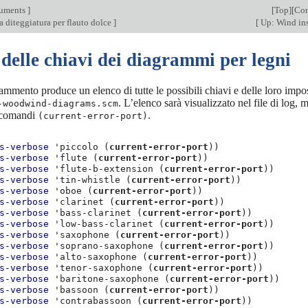
ruments
]
[
Top
][
Con
a diteggiatura per flauto dolce
]
[
Up: Wind in
delle chiavi dei diagrammi per legni
rammento produce un elenco di tutte le possibili chiavi e delle loro impo
. L’elenco sarà visualizzato nel file di log, 
-woodwind-diagrams.scm
 comandi
.
(current-error-port)
s-verbose
'piccolo
(
current-error-port
))
s-verbose
'flute
(
current-error-port
))
s-verbose
'flute-b-extension
(
current-error-port
))
s-verbose
'tin-whistle
(
current-error-port
))
s-verbose
'oboe
(
current-error-port
))
s-verbose
'clarinet
(
current-error-port
))
s-verbose
'bass-clarinet
(
current-error-port
))
s-verbose
'low-bass-clarinet
(
current-error-port
))
s-verbose
'saxophone
(
current-error-port
))
s-verbose
'soprano-saxophone
(
current-error-port
))
s-verbose
'alto-saxophone
(
current-error-port
))
s-verbose
'tenor-saxophone
(
current-error-port
))
s-verbose
'baritone-saxophone
(
current-error-port
))
s-verbose
'bassoon
(
current-error-port
))
s-verbose
'contrabassoon
(
current-error-port
))