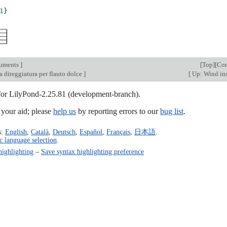
1
}
ruments
]
[
Top
][
Con
a diteggiatura per flauto dolce
]
[
Up: Wind in
 for LilyPond-2.25.81 (development-branch).
our aid; please
help us
by reporting errors to our
bug list
.
s:
English
,
Català
,
Deutsch
,
Español
,
Français
,
日本語
.
c language selection
.
highlighting
–
Save syntax highlighting preference