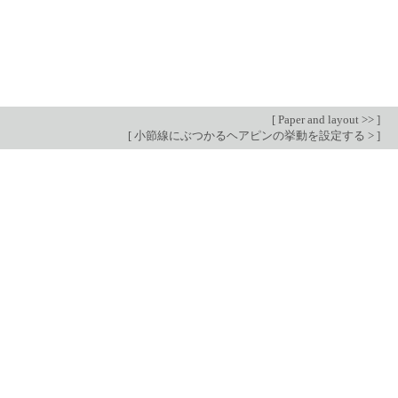
[
Paper and layout >>
]
[
小節線にぶつかるヘアピンの挙動を設定する >
]