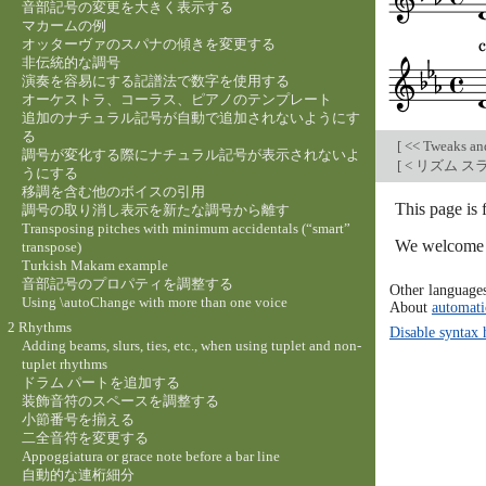
音部記号の変更を大きく表示する
マカームの例
オッターヴァのスパナの傾きを変更する
非伝統的な調号
演奏を容易にする記譜法で数字を使用する
オーケストラ、コーラス、ピアノのテンプレート
追加のナチュラル記号が自動で追加されないようにす
る
[
<< Tweaks an
調号が変化する際にナチュラル記号が表示されないよ
[
< リズム 
うにする
移調を含む他のボイスの引用
This page is
調号の取り消し表示を新たな調号から離す
Transposing pitches with minimum accidentals (“smart”
We welcome y
transpose)
Turkish Makam example
音部記号のプロパティを調整する
Other language
Using \autoChange with more than one voice
About
automati
2 Rhythms
Disable syntax 
Adding beams, slurs, ties, etc., when using tuplet and non-
tuplet rhythms
ドラム パートを追加する
装飾音符のスペースを調整する
小節番号を揃える
二全音符を変更する
Appoggiatura or grace note before a bar line
自動的な連桁細分