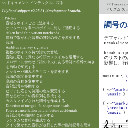
<< ドキュメント インデックスに戻る
[
<< Tweaks an
[
< リズム 
LilyPond snippets v2.25.81 (development-branch).
1 Pitches
調号の
音域をボイスごとに追加する
オッターバを単一のボイスに対して適用する
Aiken head thin variant noteheads
デフォルト
連桁で繋がれた音符の符幹の長さを変更する
音域
BreakAlign
Ambitus after key signature
複数のボイスを持つ譜での音域
break-alig
音階に応じて異なる符頭のスタイルを適用する
のリストの
メロディに合わせて譜の中央にある音符の符幹の向き
影響し、行
を自動で変更する
オッターバ囲みのテキストを変更する
music
=
{
\
音域の隙間を変更する
\
譜線の音程を変更する
音部記号を移動する
{
<>
^\marku
ピッチに応じて符頭の色を変更する
\music
}
異なるピッチの音符列を作成する
カスタマイズされた調号を作成する
{
<>
^\marku
Direction of merged ‘fa’ shape note heads
\breakAli
Force a cancellation natural before accidentals
\music
}
音部記号を強制的に表示する
ランダムな音符を生成する
タイで繋がれた音符が改行した際の臨時記号を隠す