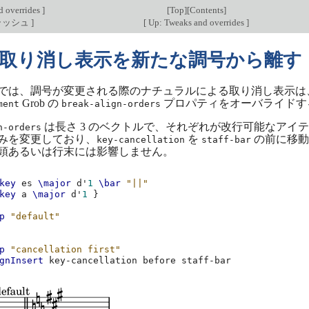
d overrides
]
[
Top
][
Contents
]
スラッシュ
]
[
Up: Tweaks and overrides
]
取り消し表示を新たな調号から離す
では、調号が変更される際のナチュラルによる取り消し表示は
Grob の
プロパティをオーバライドす
ment
break-align-orders
は長さ 3 のベクトルで、それぞれが改行可能なアイテムを
n-orders
みを変更しており、
を
の前に移動
key-cancellation
staff-bar
頭あるいは行末には影響しません。
key
es
\major
d'
1
\bar
"||"
key
a
\major
d'
1
}
p
"default"
p
"cancellation first"
gnInsert
key-cancellation
before