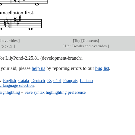
d overrides
]
[
Top
][
Contents
]
スラッシュ
]
[
Up: Tweaks and overrides
]
 for LilyPond-2.25.81 (development-branch).
our aid; please
help us
by reporting errors to our
bug list
.
s:
English
,
Català
,
Deutsch
,
Español
,
Français
,
Italiano
.
c language selection
.
highlighting
–
Save syntax highlighting preference