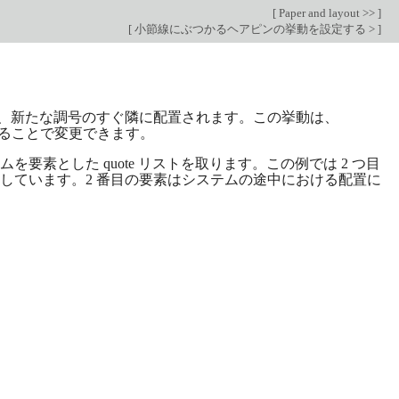
[
Paper and layout >>
]
[
小節線にぶつかるヘアピンの挙動を設定する >
]
、新たな調号のすぐ隣に配置されます。この挙動は、
ることで変更できます。
要素とした quote リストを取ります。この例では 2 つ目
しています。2 番目の要素はシステムの途中における配置に