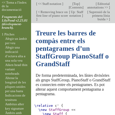
<< Torna a l'índex
[
<< Staff notation
]
[
Top
]
[
Editorial
de la
[
Contents
]
annotations >>
]
documentació
[
< Removing brace on
[
Up: Staff
[
Supressió de la
first line of piano score
notation
]
primera línia
Fragments del
]
buida >
]
LilyPond v2.25.81
(development-
branch).
Treure les barres de
1 Pitches
Afegir un àmbit
compàs entre els
per veu
pentagrames d’un
Afegir una
indicació
StaffGroup PianoStaff o
d’octava alta a
una sola veu
GrandStaff
Aiken head thin
variant
noteheads
De forma predeterminada, les línies divisòries
Alterar la
als grups StaffGroup, PianoStaff o GrandStaff
longitud de les
es connecten entre els pentagrames. Es pot
pliques unides
alterar aquest comportament pentagrama a
per una barra
pentagrama.
Indicacions de
tessitura
Ambitus after
\relative
c'
{
key signature
\new
StaffGroup
<<
Àmbits amb
\new
Staff
{