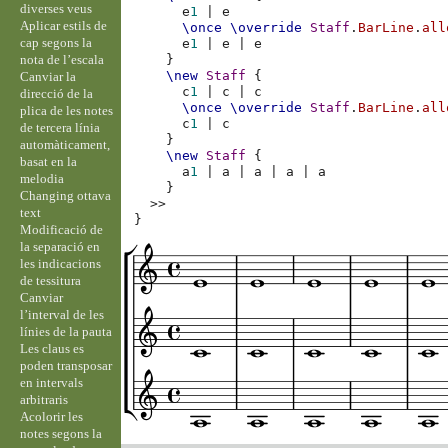
diverses veus
e
1
|
e
Aplicar estils de
\once
\override
Staff
.
BarLine
.
all
cap segons la
e
1
|
e
|
e
nota de l’escala
}
\new
Staff
{
Canviar la
c
1
|
c
|
c
direcció de la
\once
\override
Staff
.
BarLine
.
all
plica de les notes
c
1
|
c
de tercera línia
}
automàticament,
\new
Staff
{
basat en la
a
1
|
a
|
a
|
a
|
a
melodia
}
Changing ottava
>>
text
}
Modificació de
la separació en
les indicacions
de tessitura
Canviar
l’interval de les
línies de la pauta
Les claus es
poden transposar
en intervals
arbitraris
Acolorir les
notes segons la