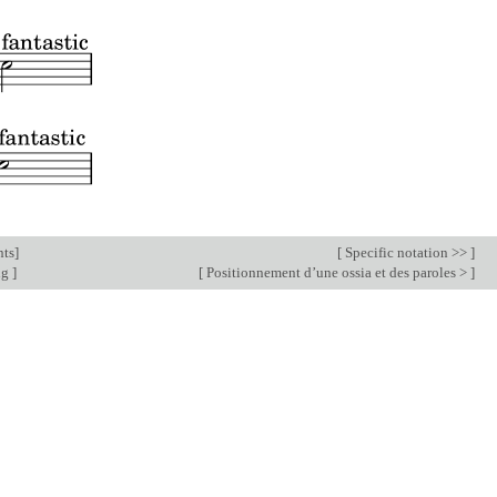
nts
]
[
Specific notation >>
]
ng
]
[
Positionnement d’une ossia et des paroles >
]