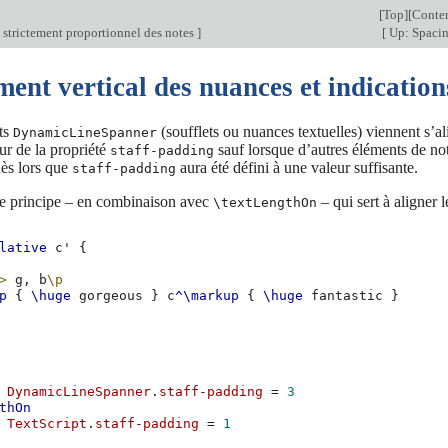
[
Top
][
Conte
strictement proportionnel des notes
]
[
Up: Spaci
ent vertical des nuances et indications
ets
(soufflets ou nuances textuelles) viennent s’al
DynamicLineSpanner
ur de la propriété
sauf lorsque d’autres éléments de not
staff-padding
ès lors que
aura été défini à une valeur suffisante.
staff-padding
e principe – en combinaison avec
– qui sert à aligner l
\textLengthOn
lative
c'
{
>
g,
b
\p
p
{
\huge
gorgeous
}
c
^\markup
{
\huge
fantastic
}
DynamicLineSpanner
.
staff-padding
=
3
thOn
TextScript
.
staff-padding
=
1