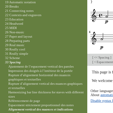
}
19 Automatic notation
20 Breaks
21 Connecting notes
22 Contexts and engravers
23 Education
24 Headword
25 MIDI
26 Non-music
27 Paper and layout
28 Preparing parts
29 Real music
30 Really cool
31 Really simple
[
<< Spacing
]
32 Scheme
[
< Espacement 
33 Spacing
Ajustement de l’espacement vertical des paroles
Impression des doigtés à l’intérieur de la portée
This page is
Rupture d’alignement horizontal des nuances
graphiques et textuelles
We welcome y
Rupture d’alignement vertical des nuances graphiques
et textuelles
Other language
Harmonizing bar line thickness for staves with different
About
automati
sizes
Disable syntax 
Référencement de page
Espacement strictement proportionnel des notes
Alignement vertical des nuances et indications