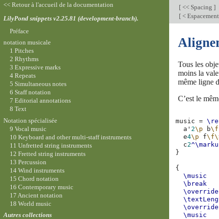
<< Retour à l'accueil de la documentation
[
<< Spacing
]
[
< Espacement 
LilyPond snippets v2.25.81 (development-branch).
Préface
Alignem
notation musicale
1 Pitches
2 Rhythms
Tous les obj
3 Expressive marks
moins la vale
4 Repeats
même ligne d
5 Simultaneous notes
6 Staff notation
C’est le mêm
7 Editorial annotations
8 Text
Notation spécialisée
music
=
\re
9 Vocal music
a'
2
\p
b
\f
e
4
\p
f
\f\
10 Keyboard and other multi-staff instruments
c
2
^\marku
11 Unfretted string instruments
}
12 Fretted string instruments
13 Percussion
{
14 Wind instruments
\music
15 Chord notation
\break
16 Contemporary music
\override
17 Ancient notation
\textLeng
18 World music
\override
\music
Autres collections