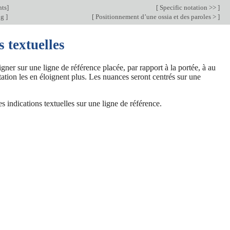
nts
]
[
Specific notation >>
]
ng
]
[
Positionnement d’une ossia et des paroles >
]
 textuelles
igner sur une ligne de référence placée, par rapport à la portée, à au
ation les en éloignent plus. Les nuances seront centrés sur une
es indications textuelles sur une ligne de référence.