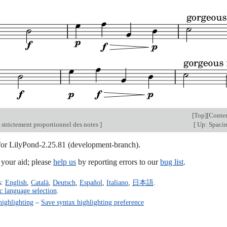
[
Top
][
Conte
strictement proportionnel des notes
]
[
Up: Spaci
 for LilyPond-2.25.81 (development-branch).
our aid; please
help us
by reporting errors to our
bug list
.
s:
English
,
Català
,
Deutsch
,
Español
,
Italiano
,
日本語
.
c language selection
.
highlighting
–
Save syntax highlighting preference