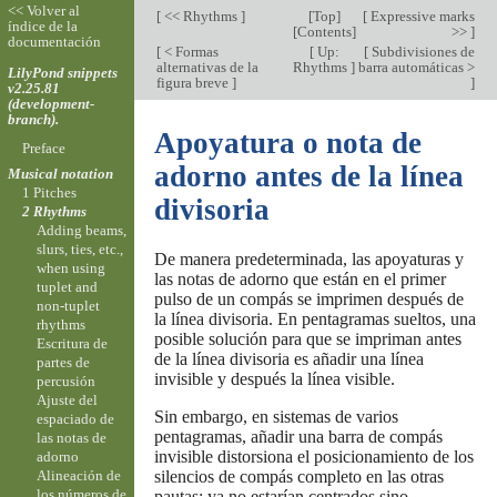
<< Volver al
[
<< Rhythms
]
[
Top
]
[
Expressive marks
índice de la
[
Contents
]
>>
]
documentación
[
< Formas
[
Up:
[
Subdivisiones de
alternativas de la
Rhythms
]
barra automáticas >
LilyPond snippets
figura breve
]
]
v2.25.81
(development-
branch).
Apoyatura o nota de
Preface
adorno antes de la línea
Musical notation
1 Pitches
divisoria
2 Rhythms
Adding beams,
slurs, ties, etc.,
De manera predeterminada, las apoyaturas y
when using
las notas de adorno que están en el primer
tuplet and
pulso de un compás se imprimen después de
non-tuplet
la línea divisoria. En pentagramas sueltos, una
rhythms
posible solución para que se impriman antes
Escritura de
de la línea divisoria es añadir una línea
partes de
invisible y después la línea visible.
percusión
Ajuste del
Sin embargo, en sistemas de varios
espaciado de
pentagramas, añadir una barra de compás
las notas de
invisible distorsiona el posicionamiento de los
adorno
silencios de compás completo en las otras
Alineación de
los números de
pautas; ya no estarían centrados sino