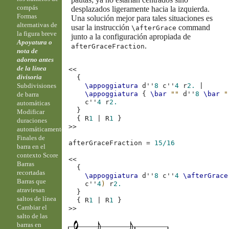
compás
desplazados ligeramente hacia la izquierda.
Formas
Una solución mejor para tales situaciones es
alternativas de
usar la instrucción
command
\afterGrace
la figura breve
junto a la configuración apropiada de
Apoyatura o
.
afterGraceFraction
nota de
adorno antes
de la línea
<<
divisoria
{
Subdivisiones
\appoggiatura
d''
8
c''
4
r
2.
|
\appoggiatura
{
\bar
""
d''
8
\bar
"
de barra
c''
4
r
2.
automáticas
}
Modificar
{
R
1
|
R
1
}
duraciones
>>
automáticamente
Finales de
afterGraceFraction
=
15/16
barra en el
contexto Score
<<
Barras
{
recortadas
\appoggiatura
d''
8
c''
4
\afterGrace
Barras que
c''
4
)
r
2.
atraviesan
}
saltos de línea
{
R
1
|
R
1
}
Cambiar el
>>
salto de las
barras en