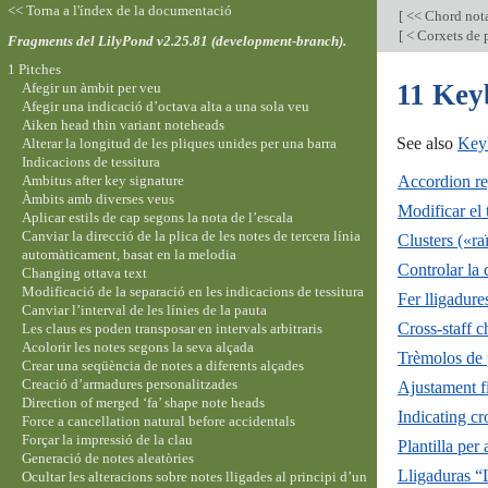
<< Torna a l'índex de la documentació
[
<< Chord not
[
< Corxets de p
Fragments del LilyPond v2.25.81 (development-branch).
1 Pitches
11 Key
Afegir un àmbit per veu
Afegir una indicació d’octava alta a una sola veu
Aiken head thin variant noteheads
See also
Keyb
Alterar la longitud de les pliques unides per una barra
Indicacions de tessitura
Ambitus after key signature
Accordion re
Àmbits amb diverses veus
Modificar el 
Aplicar estils de cap segons la nota de l’escala
Canviar la direcció de la plica de les notes de tercera línia
Clusters («r
automàticament, basat en la melodia
Controlar la 
Changing ottava text
Modificació de la separació en les indicacions de tessitura
Fer lligadure
Canviar l’interval de les línies de la pauta
Cross-staff 
Les claus es poden transposar en intervals arbitraris
Acolorir les notes segons la seva alçada
Trèmolos de 
Crear una seqüència de notes a diferents alçades
Creació d’armadures personalitzades
Ajustament fi
Direction of merged ‘fa’ shape note heads
Indicating cr
Force a cancellation natural before accidentals
Forçar la impressió de la clau
Plantilla per
Generació de notes aleatòries
Lligaduras “
Ocultar les alteracions sobre notes lligades al principi d’un