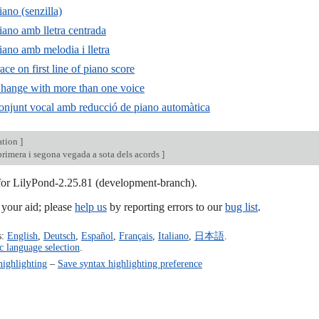
iano (senzilla)
piano amb lletra centrada
piano amb melodia i lletra
e on first line of piano score
hange with more than one voice
 conjunt vocal amb reducció de piano automàtica
ation
]
rimera i segona vegada a sota dels acords
]
 for LilyPond-2.25.81 (development-branch).
our aid; please
help us
by reporting errors to our
bug list
.
s:
English
,
Deutsch
,
Español
,
Français
,
Italiano
,
日本語
.
c language selection
.
highlighting
–
Save syntax highlighting preference