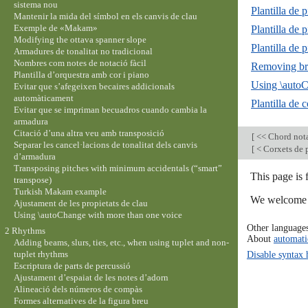
sistema nou
Plantilla de p
Mantenir la mida del símbol en els canvis de clau
Exemple de «Makam»
Plantilla de 
Modifying the ottava spanner slope
Plantilla de 
Armadures de tonalitat no tradicional
Nombres com notes de notació fàcil
Removing brac
Plantilla d’orquestra amb cor i piano
Using \autoC
Evitar que s’afegeixen becaires addicionals
automàticament
Plantilla de
Evitar que se impriman becuadros cuando cambia la
armadura
Citació d’una altra veu amb transposició
[
<< Chord not
Separar les cancel·lacions de tonalitat dels canvis
[
< Corxets de p
d’armadura
Transposing pitches with minimum accidentals (“smart”
This page is
transpose)
Turkish Makam example
We welcome y
Ajustament de les propietats de clau
Using \autoChange with more than one voice
Other language
2 Rhythms
About
automati
Adding beams, slurs, ties, etc., when using tuplet and non-
tuplet rhythms
Disable syntax 
Escriptura de parts de percussió
Ajustament d’espaiat de les notes d’adorn
Alineació dels números de compàs
Formes alternatives de la figura breu