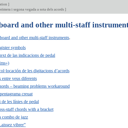
ation
]
rimera i segona vegada a sota dels acords
]
board and other multi-staff instrumen
oard and other multi-staff instruments
.
gister symbols
text de las indicacions de pedal
aïms»)
col·locación de les digitacions d’acords
s entre veus diferents
chords – beaming problems workaround
pentagrama creuat
 de les línies de pedal
oss-staff chords with a bracket
 a combo de jazz
Laissez vibrer”