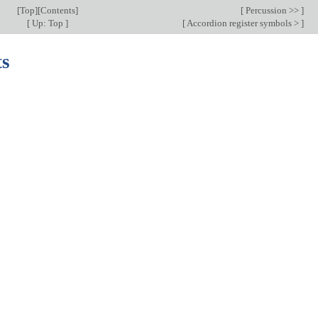
[
Top
][
Contents
]
[
Percussion >>
]
[
Up: Top
]
[
Accordion register symbols >
]
ts