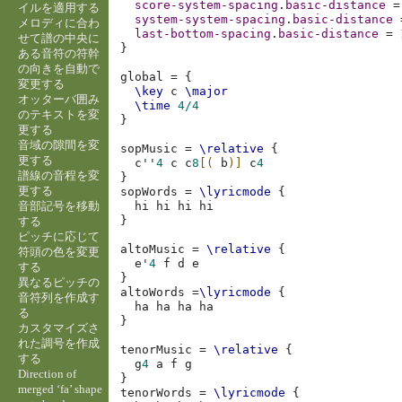
score-system-spacing
.
basic-distance
=
イルを適用する
system-system-spacing
.
basic-distance
メロディに合わ
last-bottom-spacing
.
basic-distance
=
せて譜の中央に
}
ある音符の符幹
の向きを自動で
global
=
{
変更する
\key
c
\major
オッターバ囲み
\time
4/4
のテキストを変
}
更する
音域の隙間を変
sopMusic
=
\relative
{
更する
c''
4
c
c
8
[(
b
)]
c
4
譜線の音程を変
}
更する
sopWords
=
\lyricmode
{
音部記号を移動
hi
hi
hi
}
する
ピッチに応じて
altoMusic
=
\relative
{
符頭の色を変更
e'
4
f
d
e
する
}
異なるピッチの
altoWords
=
\lyricmode
{
音符列を作成す
ha
ha
ha
る
}
カスタマイズさ
れた調号を作成
tenorMusic
=
\relative
{
する
g
4
a
f
g
Direction of
}
merged ‘fa’ shape
tenorWords
=
\lyricmode
{