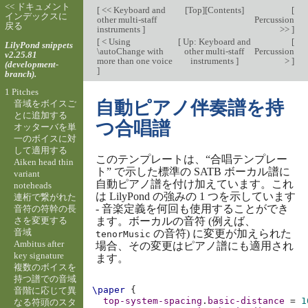
<< ドキュメント
[
<< Keyboard and
[
Top
][
Contents
]
[
インデックスに
other multi-staff
Percussion
戻る
instruments
]
>>
]
[
< Using
[
Up: Keyboard and
[
LilyPond snippets
\autoChange with
other multi-staff
Percussion
v2.25.81
more than one voice
instruments
]
>
]
(development-
]
branch).
1 Pitches
自動ピアノ伴奏譜を持
音域をボイスご
とに追加する
つ合唱譜
オッターバを単
一のボイスに対
して適用する
このテンプレートは、“合唱テンプレー
Aiken head thin
ト” で示した標準の SATB ボーカル譜に
variant
自動ピアノ譜を付け加えています。これ
noteheads
は LilyPond の強みの 1 つを示しています
連桁で繋がれた
- 音楽定義を何回も使用することができ
音符の符幹の長
さを変更する
ます。ボーカルの音符 (例えば、
音域
の音符) に変更が加えられた
tenorMusic
Ambitus after
場合、その変更はピアノ譜にも適用され
key signature
ます。
複数のボイスを
持つ譜での音域
\paper
{
音階に応じて異
top-system-spacing
.
basic-distance
=
1
なる符頭のスタ