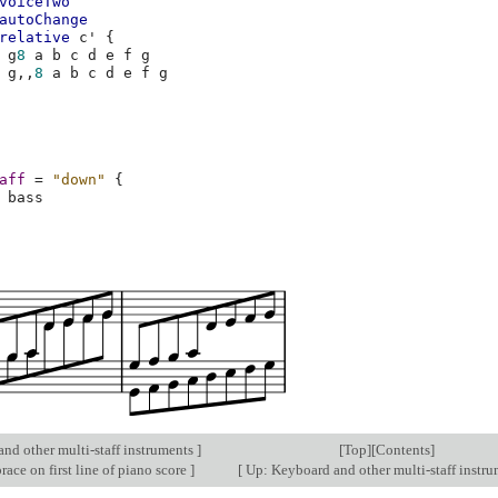
voiceTwo
autoChange
relative
c'
{
g
8
a
b
c
d
e
f
g
g,,
8
a
b
c
d
e
f
g
aff
=
"down"
{
bass
nd other multi-staff instruments
]
[
Top
][
Contents
]
ce on first line of piano score
]
[
Up: Keyboard and other multi-staff instr