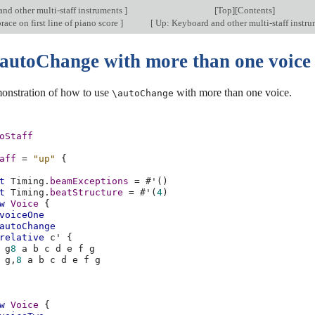
nd other multi-staff instruments
]
[
Top
][
Contents
]
ce on first line of piano score
]
[
Up: Keyboard and other multi-staff instr
\autoChange with more than one voice
monstration of how to use
with more than one voice.
\autoChange
oStaff
aff
=
"up"
{
t
Timing
.
beamExceptions
=
#
'
()
t
Timing
.
beatStructure
=
#
'
(
4
)
w
Voice
{
voiceOne
autoChange
relative
c'
{
g
8
a
b
c
d
e
f
g
g,
8
a
b
c
d
e
f
g
w
Voice
{