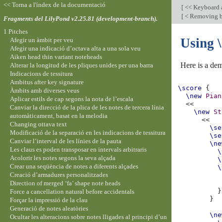
<< Torna a l'índex de la documentació
[
<< Keyboard a
[
< Removing bra
Fragments del LilyPond v2.25.81 (development-branch).
1 Pitches
Using 
Afegir un àmbit per veu
Afegir una indicació d’octava alta a una sola veu
Aiken head thin variant noteheads
Here is a de
Alterar la longitud de les pliques unides per una barra
Indicacions de tessitura
Ambitus after key signature
\score
{
Àmbits amb diverses veus
\new
Pian
Aplicar estils de cap segons la nota de l’escala
<<
Canviar la direcció de la plica de les notes de tercera línia
\new
St
automàticament, basat en la melodia
<<
Changing ottava text
\se
Modificació de la separació en les indicacions de tessitura
\se
Canviar l’interval de les línies de la pauta
\ne
Les claus es poden transposar en intervals arbitraris
\
Acolorir les notes segons la seva alçada
\
Crear una seqüència de notes a diferents alçades
\
Creació d’armadures personalitzades
Direction of merged ‘fa’ shape note heads
}
Force a cancellation natural before accidentals
}
Forçar la impressió de la clau
Generació de notes aleatòries
\ne
Ocultar les alteracions sobre notes lligades al principi d’un