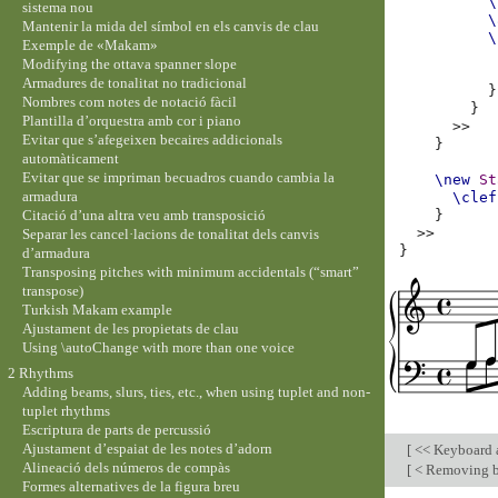
\
sistema nou
\
Mantenir la mida del símbol en els canvis de clau
\
Exemple de «Makam»
Modifying the ottava spanner slope
Armadures de tonalitat no tradicional
}
Nombres com notes de notació fàcil
}
Plantilla d’orquestra amb cor i piano
>>
Evitar que s’afegeixen becaires addicionals
}
automàticament
Evitar que se impriman becuadros cuando cambia la
\new
St
armadura
\clef
Citació d’una altra veu amb transposició
}
>>
Separar les cancel·lacions de tonalitat dels canvis
}
d’armadura
Transposing pitches with minimum accidentals (“smart”
transpose)
Turkish Makam example
Ajustament de les propietats de clau
Using \autoChange with more than one voice
2 Rhythms
Adding beams, slurs, ties, etc., when using tuplet and non-
tuplet rhythms
Escriptura de parts de percussió
Ajustament d’espaiat de les notes d’adorn
[
<< Keyboard a
Alineació dels números de compàs
[
< Removing bra
Formes alternatives de la figura breu