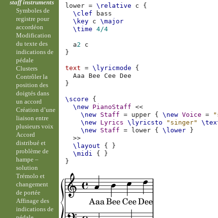
staff instruments
lower
=
\relative
c
{
Symboles de
\clef
bass
registre pour
\key
c
\major
accordéon
\time
4/4
Modification
du texte des
a
2
c
indications de
}
pédale
text
=
\lyricmode
{
Clusters
Aaa
Bee
Cee
Contrôler la
}
position des
doigtés dans
\score
{
un accord
\new
PianoStaff
<<
Création d’une
\new
Staff
=
upper
{
\new
Voice
=
"
liaison entre
\new
Lyrics
\lyricsto
"singer"
\tex
plusieurs voix
\new
Staff
=
lower
{
\lower
}
Accord
>>
distribué et
\layout
{
}
problème de
\midi
{
}
hampe –
}
solution
Trémolo et
changement
de portée
Affinage des
indications de
pédale