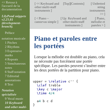
<< Retour à
[
<< Keyboard and
[
Top
][
Contents
]
[
Unfretted
l'accueil de la
other multi-staff
string
documentation
instruments
]
instruments
>>
]
LilyPond snippets
[
< Piano –
[
Up: Keyboard and
[
Piano,
v2.25.81
cannevas simple
]
other multi-staff
mélodie et
(development-
instruments
]
paroles >
]
branch).
Préface
Piano et paroles entre
notation musicale
1 Pitches
les portées
2 Rhythms
3 Expressive
marks
Lorsque la mélodie est doublée au piano, cela
4 Repeats
ne nécessite pas forcément une portée
5 Simultaneous
spécifique. Les paroles peuvent s’insérer entre
notes
les deux portées de la partition pour piano.
6 Staff notation
7 Editorial
annotations
upper
=
\relative
c''
{
8 Text
\clef
treble
\key
c
\major
Notation
\time
4/4
spécialisée
9 Vocal music
a
4
b
c
d
10 Keyboard
}
and other multi-