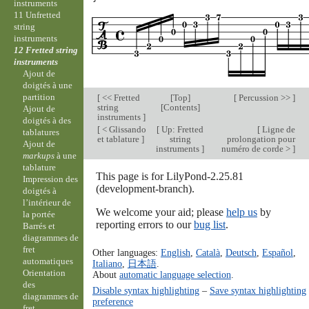
instruments
11 Unfretted
string
instruments
12 Fretted string
instruments
Ajout de
doigtés à une
partition
[
<< Fretted
[
Top
]
[
Percussion >>
]
string
[
Contents
]
Ajout de
instruments
]
doigtés à des
[
< Glissando
[
Up: Fretted
[
Ligne de
tablatures
et tablature
]
string
prolongation pour
Ajout de
instruments
]
numéro de corde >
]
markups
à une
tablature
This page is for LilyPond-2.25.81
Impression des
(development-branch).
doigtés à
l’intérieur de
We welcome your aid; please
help us
by
la portée
reporting errors to our
bug list
.
Barrés et
diagrammes de
fret
Other languages:
English
,
Català
,
Deutsch
,
Español
,
automatiques
Italiano
,
日本語
.
Orientation
About
automatic language selection
.
des
Disable syntax highlighting
–
Save syntax highlighting
diagrammes de
preference
fret