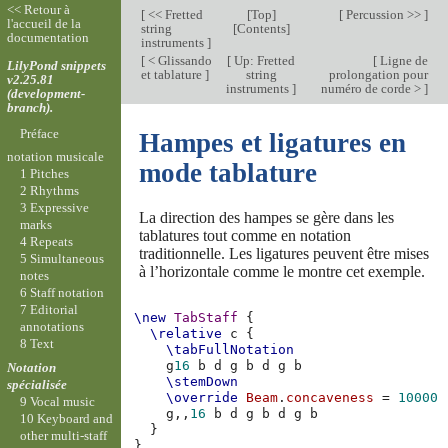
<< Retour à
[
<< Fretted
[
Top
]
[
Percussion >>
]
l'accueil de la
string
[
Contents
]
documentation
instruments
]
[
< Glissando
[
Up: Fretted
[
Ligne de
LilyPond snippets
et tablature
]
string
prolongation pour
v2.25.81
instruments
]
numéro de corde >
]
(development-
branch).
Préface
Hampes et ligatures en
notation musicale
mode tablature
1 Pitches
2 Rhythms
3 Expressive
La direction des hampes se gère dans les
marks
tablatures tout comme en notation
4 Repeats
traditionnelle. Les ligatures peuvent être mises
5 Simultaneous
à l’horizontale comme le montre cet exemple.
notes
6 Staff notation
7 Editorial
\new
TabStaff
{
annotations
\relative
c
{
8 Text
\tabFullNotation
g
16
b
d
g
b
d
g
b
Notation
\stemDown
spécialisée
\override
Beam
.
concaveness
=
10000
9 Vocal music
g,,
16
b
d
g
b
d
g
b
10 Keyboard and
}
other multi-staff
}