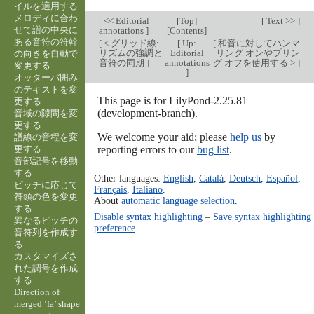
イルを適用する
メロディに合わ
[
<< Editorial
[
Top
]
[
Text >>
]
せて譜の中央に
annotations
]
[
Contents
]
ある音符の符幹
[
< グリッド線:
[
Up:
[
和音に対してハンマ
リズムの強調と
Editorial
リング オンやプリン
の向きを自動で
音符の同期
]
annotations
グ オフを使用する >
]
変更する
]
オッターバ囲み
のテキストを変
This page is for LilyPond-2.25.81
更する
(development-branch).
音域の隙間を変
更する
We welcome your aid; please
help us
by
譜線の音程を変
更する
reporting errors to our
bug list
.
音部記号を移動
する
Other languages:
English
,
Català
,
Deutsch
,
Español
,
ピッチに応じて
Français
,
Italiano
.
符頭の色を変更
About
automatic language selection
.
する
Disable syntax highlighting
–
Save syntax highlighting
異なるピッチの
preference
音符列を作成す
る
カスタマイズさ
れた調号を作成
する
Direction of
merged ‘fa’ shape