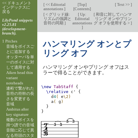
<< ドキュメント
[
<< Editorial
[
Top
]
[
Text >>
]
インデックスに
annotations
]
[
Contents
]
戻る
[
< グリッド線:
[
Up:
[
和音に対してハンマ
リズムの強調と
Editorial
リング オンやプリン
LilyPond snippets
音符の同期
]
annotations
グ オフを使用する >
]
v2.25.81
]
(development-
branch).
1 Pitches
ハンマリング オンとプ
音域をボイスご
リング オフ
とに追加する
オッターバを単
一のボイスに対
ハンマリング オンやプリング オフはス
して適用する
ラーで得ることができます。
Aiken head thin
variant
noteheads
\new
TabStaff
{
連桁で繋がれた
\relative
c'
{
音符の符幹の長
d
4
(
e
\2)
さを変更する
a
(
g
)
音域
}
Ambitus after
}
key signature
複数のボイスを
持つ譜での音域
音階に応じて異
なる符頭のスタ