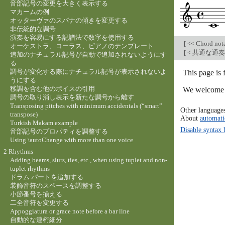
音部記号の変更を大きく表示する
マカームの例
オッターヴァのスパナの傾きを変更する
非伝統的な調号
演奏を容易にする記譜法で数字を使用する
[
<< Chord not
オーケストラ、コーラス、ピアノのテンプレート
[
< 共通な通
追加のナチュラル記号が自動で追加されないようにす
る
調号が変化する際にナチュラル記号が表示されないよ
This page is
うにする
移調を含む他のボイスの引用
We welcome y
調号の取り消し表示を新たな調号から離す
Transposing pitches with minimum accidentals (“smart”
Other language
transpose)
About
automati
Turkish Makam example
Disable syntax 
音部記号のプロパティを調整する
Using \autoChange with more than one voice
2 Rhythms
Adding beams, slurs, ties, etc., when using tuplet and non-
tuplet rhythms
ドラム パートを追加する
装飾音符のスペースを調整する
小節番号を揃える
二全音符を変更する
Appoggiatura or grace note before a bar line
自動的な連桁細分