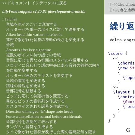
<< ドキュメント インデックスに戻る
[
<< Chord not
[
< 共通な通
LilyPond snippets v2.25.81 (development-branch).
1 Pitches
繰り返
音域をボイスごとに追加する
オッターバを単一のボイスに対して適用する
Aiken head thin variant noteheads
連桁で繋がれた音符の符幹の長さを変更する
Volta_engr
音域
Ambitus after key signature
\score
{
複数のボイスを持つ譜での音域
<<
音階に応じて異なる符頭のスタイルを適用する
\chords
メロディに合わせて譜の中央にある音符の符幹の向き
\new
St
を自動で変更する
{
オッターバ囲みのテキストを変更する
\repe
音域の隙間を変更する
}
譜線の音程を変更する
>>
音部記号を移動する
\layout
{
ピッチに応じて符頭の色を変更する
\contex
異なるピッチの音符列を作成する
\Scor
カスタマイズされた調号を作成する
\remo
Direction of merged ‘fa’ shape note heads
}
}
Force a cancellation natural before accidentals
}
音部記号を強制的に表示する
ランダムな音符を生成する
タイで繋がれた音符が改行した際の臨時記号を隠す