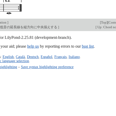
ation
]
[
Top
][
Cont
奏低音の延長線を縦方向に中央揃えする
]
[
Up: Chord no
 for LilyPond-2.25.81 (development-branch).
our aid; please
help us
by reporting errors to our
bug list
.
s:
English
,
Català
,
Deutsch
,
Español
,
Français
,
Italiano
.
c language selection
.
highlighting
–
Save syntax highlighting preference