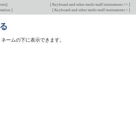
ents
]
[
Keyboard and other multi-staff instruments >>
]
tation
]
[
Keyboard and other multi-staff instruments >
]
る
 ネームの下に表示できます。