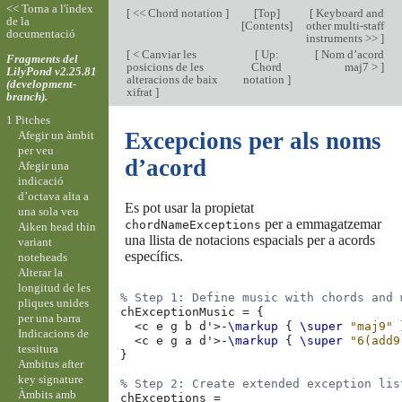
<< Torna a l'índex
[
<< Chord notation
]
[
Top
]
[
Keyboard and
de la
[
Contents
]
other multi-staff
documentació
instruments >>
]
[
< Canviar les
[
Up:
[
Nom d’acord
Fragments del
posicions de les
Chord
maj7 >
]
LilyPond v2.25.81
alteracions de baix
notation
]
(development-
xifrat
]
branch).
1 Pitches
Excepcions per als noms
Afegir un àmbit
per veu
d’acord
Afegir una
indicació
d’octava alta a
Es pot usar la propietat
una sola veu
per a emmagatzemar
chordNameExceptions
Aiken head thin
una llista de notacions espacials per a acords
variant
específics.
noteheads
Alterar la
longitud de les
% Step 1: Define music with chords and 
pliques unides
chExceptionMusic
=
{
per una barra
<
c
e
g
b
d'
>
-\markup
{
\super
"maj9"
Indicacions de
<
c
e
g
a
d'
>
-\markup
{
\super
"6(add9
tessitura
}
Ambitus after
key signature
% Step 2: Create extended exception lis
Àmbits amb
chExceptions
=