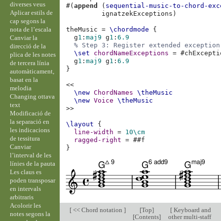
diverses veus
#(
append
(
sequential-music-to-chord-exc
Aplicar estils de
ignatzekExceptions
)
cap segons la
nota de l’escala
theMusic
=
\chordmode
{
g
1
:
maj
9
g
1
:
6.9
Canviar la
% Step 3: Register extended exception
direcció de la
\set
chordNameExceptions
=
#
chExcepti
plica de les notes
g
1
:
maj
9
g
1
:
6.9
de tercera línia
}
automàticament,
basat en la
<<
melodia
\new
ChordNames
\theMusic
Changing ottava
\new
Voice
\theMusic
text
>>
Modificació de
la separació en
\layout
{
les indicacions
line-width
=
10\cm
de tessitura
ragged-right
=
#
#f
Canviar
}
l’interval de les
línies de la pauta
Les claus es
poden transposar
en intervals
arbitraris
Acolorir les
[
<< Chord notation
]
[
Top
]
[
Keyboard and
notes segons la
[
Contents
]
other multi-staff