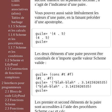
Listes
s’agit de l’indicateur d’une paire.
Listes
associatives
Vous pouvez aussi saisir littéralement les
(alists)
valeurs d’une paire, en la faisant précéder
Tables de
d’une apostrophe.
hachage
1.1.5 Scheme
et les calculs
guile> '(4 . 5)

1.1.6 Scheme
(4 . 5)

et les
procédures
1.1.7 Scheme
et les
Les deux éléments d’une paire peuvent être
conditions
constitués de n’importe quelle valeur Scheme
1.2 Scheme et
valide :
LilyPond
1.3 Construction
de fonctions
guile> (cons #t #f)

complexes
(#t . #f)

guile> '("blah-blah" . 3.1415926535)

2 Interfaces pour
("blah-blah" . 3.1415926535)

programmeurs
2.1 Blocs de
code LilyPond
2.2 Fonctions
Les premier et second éléments de la paire
Scheme
sont accessibles à l’aide des procédures
2.3 Fonctions
Scheme
et
.
car
cdr