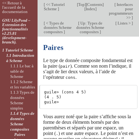
<< Retour à
[
<< Tutoriel
[
Top
][
Contents
]
[
Interfaces
l'accueil de la
Scheme
]
[
Index
]
pour
documentation
programmeurs
>>
]
GNU LilyPond –
[
< Types de
[
Up: Types de
[
Listes >
]
Extension des
données Scheme
données Scheme
fonctionnalités
composites
]
composites
]
v2.25.81
(development-
branch).
Paires
1 Tutoriel Scheme
1.1 Introduction
Le type de donnée composite fondamental est
à Scheme
la paire (
). Comme son nom l’indique, il
1.1.1 Le bac à
pair
sable de
s’agit de lier deux valeurs, à l’aide de
Scheme
l’opérateur
.
cons
1.1.2 Scheme
et les variables
guile> (cons 4 5)

1.1.3 Types de
(4 . 5)

données
Scheme
simples
1.1.4 Types de
Vous aurez noté que la paire s’affiche sous la
données
forme de deux éléments bornés par des
Scheme
parenthèses et séparés par une espace, un
composites
point (
) et une autre espace. Le point n’est en
.
Paires
aucune manière un séparateur décimal ; il