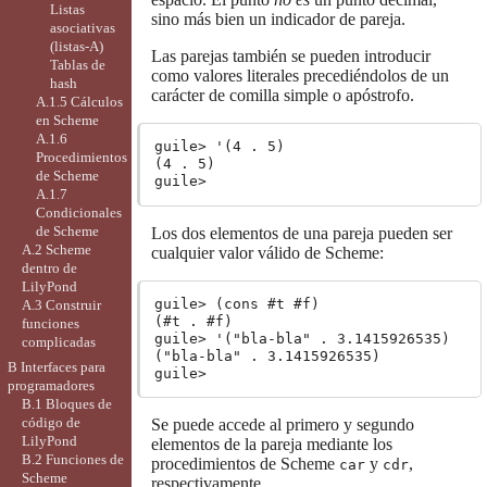
Listas
sino más bien un indicador de pareja.
asociativas
(listas-A)
Las parejas también se pueden introducir
Tablas de
como valores literales precediéndolos de un
hash
carácter de comilla simple o apóstrofo.
A.1.5 Cálculos
en Scheme
A.1.6
guile> '(4 . 5)

Procedimientos
(4 . 5)

de Scheme
A.1.7
Condicionales
de Scheme
Los dos elementos de una pareja pueden ser
A.2 Scheme
cualquier valor válido de Scheme:
dentro de
LilyPond
guile> (cons #t #f)

A.3 Construir
(#t . #f)

funciones
guile> '("bla-bla" . 3.1415926535)

complicadas
("bla-bla" . 3.1415926535)

B Interfaces para
programadores
B.1 Bloques de
código de
Se puede accede al primero y segundo
LilyPond
elementos de la pareja mediante los
B.2 Funciones de
procedimientos de Scheme
y
,
car
cdr
Scheme
respectivamente.