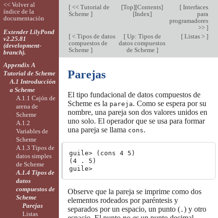
<< Volver al
[
<< Tutorial de
[
Top
][
Contents
]
[
Interfaces
índice de la
Scheme
]
[
Index
]
para
documentación
programadores
>>
]
Extender LilyPond
[
< Tipos de datos
[
Up: Tipos de
[
Listas >
]
v2.25.81
compuestos de
datos compuestos
(development-
Scheme
]
de Scheme
]
branch).
Appendix A
Parejas
Tutorial de Scheme
A.1 Introducción
a Scheme
El tipo fundacional de datos compuestos de
A.1.1 Cajón de
Scheme es la
. Como se espera por su
pareja
arena de
nombre, una pareja son dos valores unidos en
Scheme
uno solo. El operador que se usa para formar
A.1.2
una pareja se llama
.
cons
Variables de
Scheme
A.1.3 Tipos de
guile> (cons 4 5)

datos simples
(4 . 5)

de Scheme
A.1.4 Tipos de
datos
compuestos de
Observe que la pareja se imprime como dos
Scheme
elementos rodeados por paréntesis y
Parejas
separados por un espacio, un punto (
) y otro
.
Listas
espacio. El punto
no es
un punto decimal,