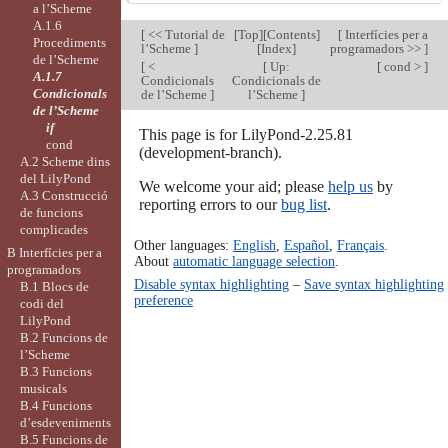
a l’Scheme
A.1.6
[
<< Tutorial de
[
Top
][
Contents
]
[
Interfícies per a
Procediments
l’Scheme
]
[
Index
]
programadors >>
]
de l’Scheme
[
<
[
Up:
[
cond >
]
A.1.7
Condicionals
Condicionals de
Condicionals
de l’Scheme
]
l’Scheme
]
de l’Scheme
if
This page is for LilyPond-2.25.81
cond
(development-branch).
A.2 Scheme dins
del LilyPond
We welcome your aid; please
help us
by
A.3 Construcció
reporting errors to our
bug list
.
de funcions
complicades
Other languages:
English
,
Español
,
Français
.
B Interfícies per a
About
automatic language selection
.
programadors
Disable syntax highlighting
–
Save syntax highlighting
B.1 Blocs de
preference
codi del
LilyPond
B.2 Funcions de
l’Scheme
B.3 Funcions
musicals
B.4 Funcions
d’esdeveniments
B.5 Funcions de