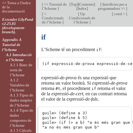
<< Torna a l'índex
[
<< Tutorial de
[
Top
][
Contents
]
[
Interfícies per a
de la
l’Scheme
]
[
Index
]
programadors >>
]
documentació
[
<
[
Up:
[
cond >
]
Condicionals
Condicionals de
Extender LilyPond
de l’Scheme
]
l’Scheme
]
v2.25.81
(development-
branch).
if
Appendix A
Tutorial de
L’Scheme té un procediment
:
l’Scheme
if
A.1 Introducció
a l’Scheme
A.1.1 Banc de
sorra de
l’Scheme
expressió-de-prova
és una expressió que
A.1.2
retorna un valor booleà. Si
expressió-de-prova
Variables de
retorna
, el procediment
retorna el valor
#t
if
l’Scheme
de la
expressió-de-cert
, en cas contrari retorna
A.1.3 Tipus de
el valor de la
expressió-de-fals
.
dades simples
de l’Scheme
A.1.4 Tipus de
guile> (define a 3)

dades
guile> (define b 5)

compostes de
guile> (if (> a b) "a és més gran que 
l’Scheme
A.1.5 Càlculs