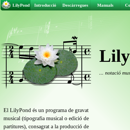
LilyPond
Introducció
Descàrregues
Manuals
Co
Lil
... notació mus
El LilyPond és un programa de gravat
musical (tipografia musical o edició de
partitures), consagrat a la producció de