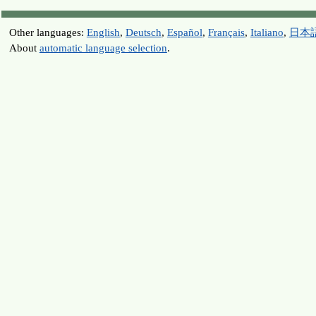
Other languages:
English
,
Deutsch
,
Español
,
Français
,
Italiano
,
日本
About
automatic language selection
.