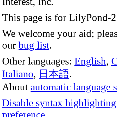
Interest, Inc.
This page is for LilyPond-
We welcome your aid; plea
our
bug list
.
Other languages:
English
,
C
Italiano
,
日本語
.
About
automatic language s
Disable syntax highlighting
preference