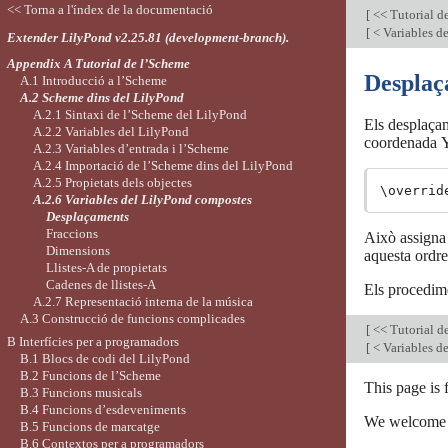
<< Torna a l'índex de la documentació
[
<< Tutorial d
[
< Variables d
Extender LilyPond v2.25.81 (development-branch).
Appendix A Tutorial de l’Scheme
Desplaç
A.1 Introducció a l’Scheme
A.2 Scheme dins del LilyPond
A.2.1 Sintaxi de l’Scheme del LilyPond
Els desplaça
A.2.2 Variables del LilyPond
coordenada Y
A.2.3 Variables d’entrada i l’Scheme
A.2.4 Importació de l’Scheme dins del LilyPond
A.2.5 Propietats dels objectes
A.2.6 Variables del LilyPond compostes
Desplaçaments
Fraccions
Això assigna 
Dimensions
aquesta ordre
Llistes-A de propietats
Cadenes de llistes-A
Els procedim
A.2.7 Representació interna de la música
A.3 Construcció de funcions complicades
[
<< Tutorial d
B Interfícies per a programadors
[
< Variables d
B.1 Blocs de codi del LilyPond
B.2 Funcions de l’Scheme
This page is
B.3 Funcions musicals
B.4 Funcions d’esdeveniments
We welcome y
B.5 Funcions de marcatge
B.6 Contextos per a programadors