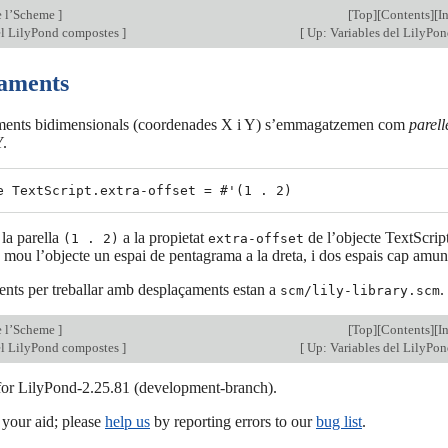
e l’Scheme
]
[
Top
][
Contents
][
I
el LilyPond compostes
]
[
Up: Variables del LilyPo
aments
ments bidimensionals (coordenades X i Y) s’emmagatzemen com
parell
.
la parella
a la propietat
de l’objecte TextScrip
(1 . 2)
extra-offset
 mou l’objecte un espai de pentagrama a la dreta, i dos espais cap amun
ents per treballar amb desplaçaments estan a
.
scm/lily-library.scm
e l’Scheme
]
[
Top
][
Contents
][
I
el LilyPond compostes
]
[
Up: Variables del LilyPo
 for LilyPond-2.25.81 (development-branch).
our aid; please
help us
by reporting errors to our
bug list
.