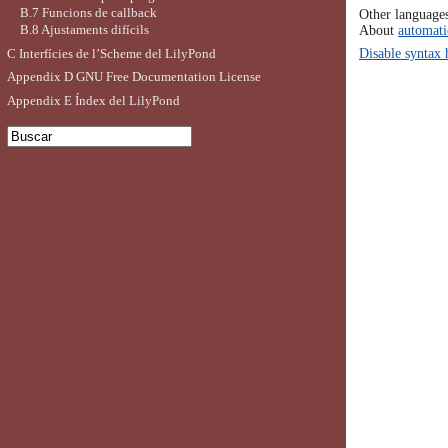
B.7 Funcions de callback
Other language
About
automati
B.8 Ajustaments difícils
Disable syntax 
C Interfícies de l’Scheme del LilyPond
Appendix D GNU Free Documentation License
Appendix E Índex del LilyPond