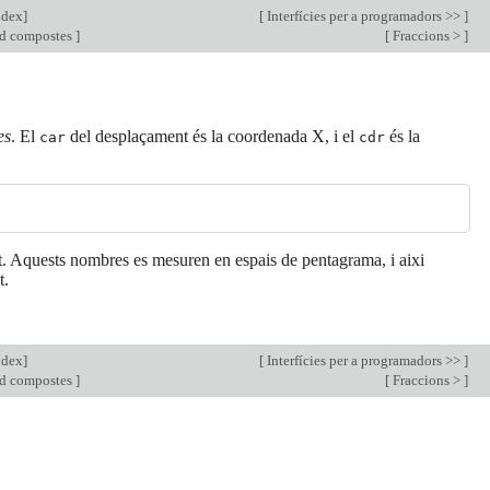
ndex
]
[
Interfícies per a programadors >>
]
nd compostes
]
[
Fraccions >
]
es
. El
del desplaçament és la coordenada X, i el
és la
car
cdr
t. Aquests nombres es mesuren en espais de pentagrama, i aixi
t.
ndex
]
[
Interfícies per a programadors >>
]
nd compostes
]
[
Fraccions >
]