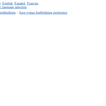
s:
English
,
Español
,
Français
.
c language selection
.
highlighting
–
Save syntax highlighting preference