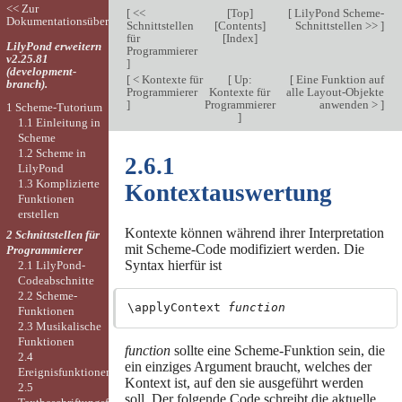
<< Zur
[
<<
[
Top
]
[
LilyPond Scheme-
Dokumentationsübersicht
Schnittstellen
[
Contents
]
Schnittstellen >>
]
für
[
Index
]
LilyPond erweitern
Programmierer
v2.25.81
]
(development-
[
< Kontexte für
[
Up:
[
Eine Funktion auf
branch).
Programmierer
Kontexte für
alle Layout-Objekte
]
Programmierer
anwenden >
]
1 Scheme-Tutorium
]
1.1 Einleitung in
Scheme
1.2 Scheme in
2.6.1
LilyPond
1.3 Komplizierte
Kontextauswertung
Funktionen
erstellen
Kontexte können während ihrer Interpretation
2 Schnittstellen für
mit Scheme-Code modifiziert werden. Die
Programmierer
Syntax hierfür ist
2.1 LilyPond-
Codeabschnitte
2.2 Scheme-
\applyContext 
function
Funktionen
2.3 Musikalische
Funktionen
function
sollte eine Scheme-Funktion sein, die
2.4
ein einziges Argument braucht, welches der
Ereignisfunktionen
Kontext ist, auf den sie ausgeführt werden
2.5
soll. Der folgende Code schreibt die aktuelle