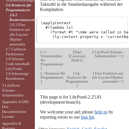
Textbeschriftungsfunktionen
Taktzahl in die Standardausgabe während der
2.6 Kontexte für
Kompilation.
Programmierer
2.6.1
Kontextauswertung
\applyContext

2.6.2 Eine
  #(lambda (x)

Funktion auf
    (format #t "\nWe were called in bar
alle Layout-
Objekte
anwenden
2.7 Callback-
[
<<
[
Top
]
[
LilyPond Scheme-
Funktionen
Schnittstellen
[
Contents
]
Schnittstellen >>
]
2.8 Scheme-
für
[
Index
]
Code innerhalb
Programmierer
]
LilyPonds
[
< Kontexte für
[
Up:
[
Eine Funktion auf
2.9 Schwierige
Programmierer
Kontexte für
alle Layout-Objekte
Korrekturen
]
Programmierer
anwenden >
]
3 LilyPond
]
Scheme-
Schnittstellen
This page is for LilyPond-2.25.81
(development-branch).
Appendix A GNU
Free
We welcome your aid; please
help us
by
Documentation
License
reporting errors to our
bug list
.
Appendix B
Register
Other languages:
English
,
Català
,
Español
,