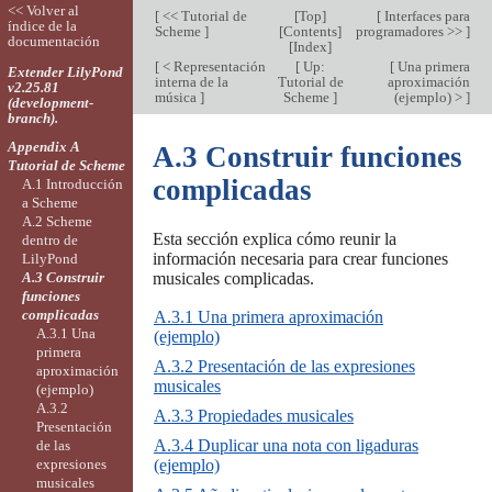
<< Volver al
[
<< Tutorial de
[
Top
]
[
Interfaces para
índice de la
Scheme
]
[
Contents
]
programadores >>
]
documentación
[
Index
]
[
< Representación
[
Up:
[
Una primera
Extender LilyPond
interna de la
Tutorial de
aproximación
v2.25.81
música
]
Scheme
]
(ejemplo) >
]
(development-
branch).
Appendix A
A.3 Construir funciones
Tutorial de Scheme
complicadas
A.1 Introducción
a Scheme
A.2 Scheme
Esta sección explica cómo reunir la
dentro de
información necesaria para crear funciones
LilyPond
A.3 Construir
musicales complicadas.
funciones
complicadas
A.3.1 Una primera aproximación
A.3.1 Una
(ejemplo)
primera
A.3.2 Presentación de las expresiones
aproximación
musicales
(ejemplo)
A.3.2
A.3.3 Propiedades musicales
Presentación
A.3.4 Duplicar una nota con ligaduras
de las
expresiones
(ejemplo)
musicales