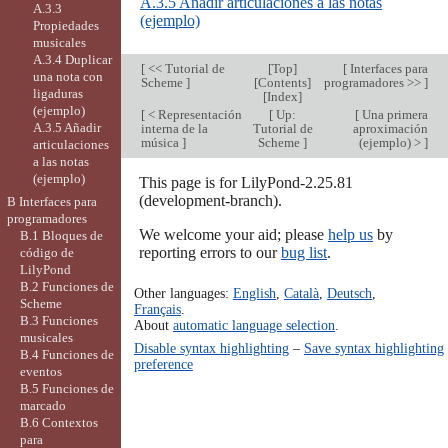
A.3.5 Añadir articulaciones a las notas
A.3.3
(ejemplo)
Propiedades
musicales
A.3.4 Duplicar
[
<< Tutorial de
[
Top
]
[
Interfaces para
una nota con
Scheme
]
[
Contents
]
programadores >>
]
ligaduras
[
Index
]
(ejemplo)
[
< Representación
[
Up:
[
Una primera
A.3.5 Añadir
interna de la
Tutorial de
aproximación
música
]
Scheme
]
(ejemplo) >
]
articulaciones
a las notas
(ejemplo)
This page is for LilyPond-2.25.81
(development-branch).
B Interfaces para
programadores
We welcome your aid; please
help us
by
B.1 Bloques de
reporting errors to our
bug list
.
código de
LilyPond
B.2 Funciones de
Other languages:
English
,
Català
,
Deutsch
,
Scheme
Français
.
B.3 Funciones
About
automatic language selection
.
musicales
Disable syntax highlighting
–
Save syntax highlighting
B.4 Funciones de
preference
eventos
B.5 Funciones de
marcado
B.6 Contextos
para