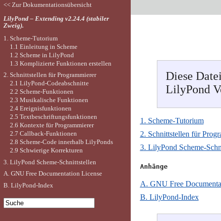
<< Zur Dokumentationsübersicht
LilyPond – Extending v2.24.4 (stabiler
Zweig).
1. Scheme-Tutorium
1.1 Einleitung in Scheme
1.2 Scheme in LilyPond
1.3 Komplizierte Funktionen erstellen
Diese Datei
2. Schnittstellen für Programmierer
2.1 LilyPond-Codeabschnitte
LilyPond Ve
2.2 Scheme-Funktionen
2.3 Musikalische Funktionen
2.4 Ereignisfunktionen
2.5 Textbeschriftungsfunktionen
1. Scheme-Tutorium
2.6 Kontexte für Programmierer
2.7 Callback-Funktionen
2. Schnittstellen für Prog
2.8 Scheme-Code innerhalb LilyPonds
3. LilyPond Scheme-Schni
2.9 Schwierige Korrekturen
3. LilyPond Scheme-Schnittstellen
Anhänge

A. GNU Free Documentation License
A. GNU Free Documentat
B. LilyPond-Index
B. LilyPond-Index