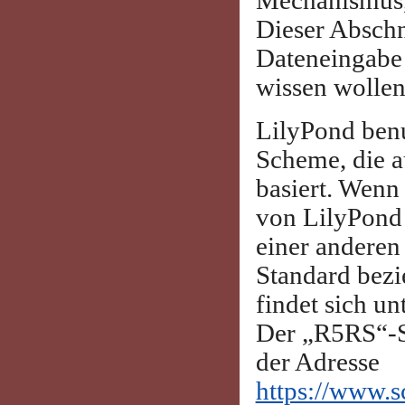
Mechanismus
Dieser Abschni
Dateneingabe
wissen wollen
LilyPond ben
Scheme, die 
basiert. Wenn
von LilyPond 
einer anderen
Standard bezi
findet sich un
Der „R5RS“-S
der Adresse
https://www.