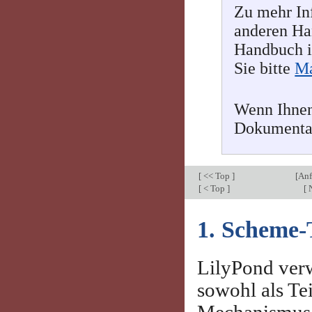
Zu mehr In
anderen Han
Handbuch i
Sie bitte
Ma
Wenn Ihnen
Dokumenta
[
<< Top
]
[
Anf
[
< Top
]
[
N
1. Scheme-
LilyPond ver
sowohl als Tei