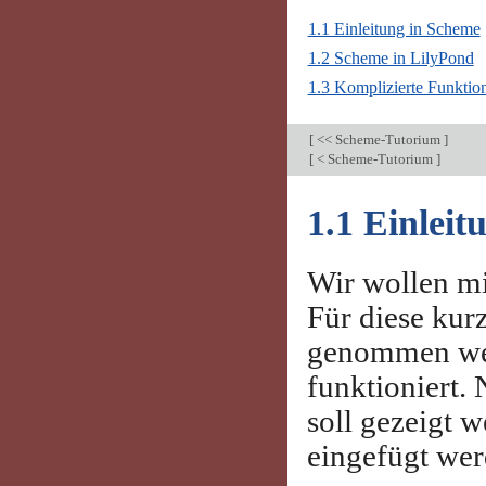
1.1 Einleitung in Scheme
1.2 Scheme in LilyPond
1.3 Komplizierte Funktion
[
<< Scheme-Tutorium
]
[
< Scheme-Tutorium
]
1.1 Einleit
Wir wollen mi
Für diese kur
genommen wer
funktioniert.
soll gezeigt 
eingefügt wer