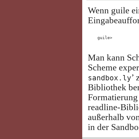
Wenn guile ei
Eingabeauffor
Man kann Sch
Scheme experi
’ 
sandbox.ly
Bibliothek be
Formatierung
readline-Bibl
außerhalb von 
in der Sandbo