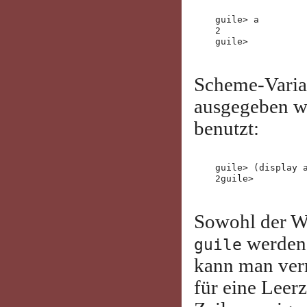
guile> a

2

Scheme-Varia
ausgegeben w
benutzt:
guile> (display a
Sowohl der W
werden 
guile
kann man ver
für eine Leerz