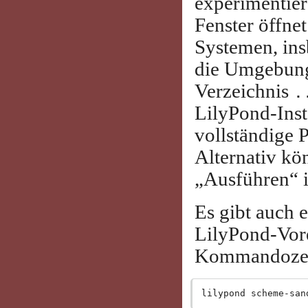
experimentie
Fenster öffne
Systemen, ins
die Umgebung
Verzeichnis
.
LilyPond-Insta
vollständige P
Alternativ k
„Ausführen“ 
Es gibt auch 
LilyPond-Vore
Kommandozeil