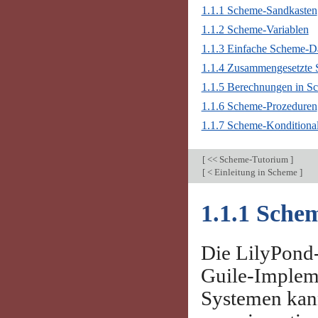
1.1.1 Scheme-Sandkasten
1.1.2 Scheme-Variablen
1.1.3 Einfache Scheme-D
1.1.4 Zusammengesetzte
1.1.5 Berechnungen in S
1.1.6 Scheme-Prozeduren
1.1.7 Scheme-Konditiona
[
<< Scheme-Tutorium
]
[
< Einleitung in Scheme
]
1.1.1 Sche
Die LilyPond-I
Guile-Implem
Systemen kan