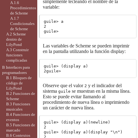
simplemente tecleando el nombre de la
A.1.6
variable:
Procedimientos
de Scheme
A.1.7
guile> a

Condicionales
2

de Scheme
A.2 Scheme
dentro de
LilyPond
Las variables de Scheme se pueden imprimir
A.3 Construir
en la pantalla utilizando la función display:
funciones
complicadas
guile> (display a)

B Interfaces para
programadores
B.1 Bloques de
código de
Observe que el valor
y el indicador del
2
LilyPond
sistema
se muestran en la misma línea.
guile
B.2 Funciones de
Esto se puede evitar llamando al
Scheme
procedimiento de nueva línea o imprimiendo
B.3 Funciones
un carácter de nueva línea.
musicales
B.4 Funciones de
eventos
guile> (display a)(newline)

B.5 Funciones de
2

marcado
guile> (display a)(display "\n")

B.6 Contextos
2
