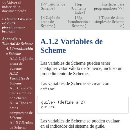
<< Volver al
[
<< Tutorial de
[
Top
]
[
Interfaces para
índice de la
Scheme
]
[
Contents
]
programadores >>
]
documentación
[
Index
]
[
< Cajón de
[
Up:
[
Tipos de datos
Extender LilyPond
arena de
Introducción a
simples de Scheme
v2.25.81
Scheme
]
Scheme
]
>
]
(development-
branch).
Appendix A
A.1.2 Variables de
Tutorial de Scheme
Scheme
A.1 Introducción
a Scheme
A.1.1 Cajón de
Las variables de Scheme pueden tener
arena de
cualquier valor válido de Scheme, incluso un
Scheme
A.1.2
procedimiento de Scheme.
Variables de
Scheme
Las variables de Scheme se crean con
A.1.3 Tipos de
:
define
datos simples
de Scheme
guile> (define a 2)

A.1.4 Tipos de
datos
compuestos de
Scheme
Las variables de Scheme se pueden evaluar
A.1.5 Cálculos
en el indicador del sistema de guile,
en Scheme